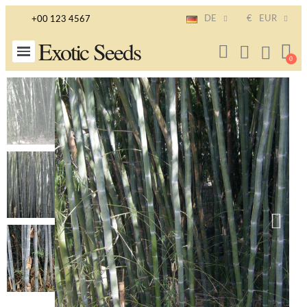
DE
€
EUR
+00 123 4567
Exotic Seeds