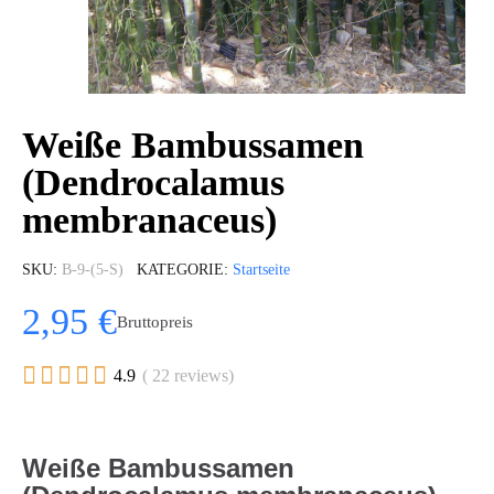
Weiße Bambussamen
(Dendrocalamus
membranaceus)
SKU
B-9-(5-S)
KATEGORIE
Startseite
2,95 €
Bruttopreis





4.9
( 22 reviews)
Weiße Bambussamen