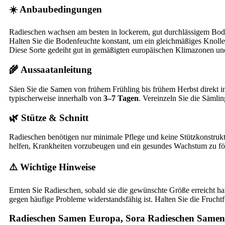
☀️ Anbaubedingungen
Radieschen wachsen am besten in lockerem, gut durchlässigem Boden,
Halten Sie die Bodenfeuchte konstant, um ein gleichmäßiges Knoll
Diese Sorte gedeiht gut in gemäßigten europäischen Klimazonen und
🌾 Aussaatanleitung
Säen Sie die Samen von frühem Frühling bis frühem Herbst direkt i
typischerweise innerhalb von
3–7 Tagen
. Vereinzeln Sie die Sämli
🌿 Stütze & Schnitt
Radieschen benötigen nur minimale Pflege und keine Stützkonstrukt
helfen, Krankheiten vorzubeugen und ein gesundes Wachstum zu fö
⚠️ Wichtige Hinweise
Ernten Sie Radieschen, sobald sie die gewünschte Größe erreicht h
gegen häufige Probleme widerstandsfähig ist. Halten Sie die Fruch
Radieschen Samen Europa, Sora Radieschen Samen,