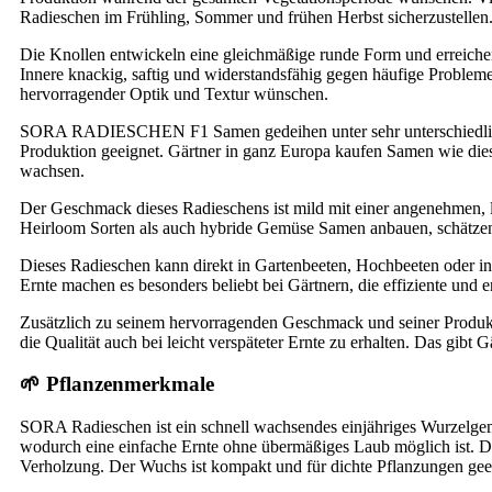
Radieschen im Frühling, Sommer und frühen Herbst sicherzustellen
Die Knollen entwickeln eine gleichmäßige runde Form und erreich
Innere knackig, saftig und widerstandsfähig gegen häufige Problem
hervorragender Optik und Textur wünschen.
SORA RADIESCHEN F1 Samen gedeihen unter sehr unterschiedlichen 
Produktion geeignet. Gärtner in ganz Europa kaufen Samen wie dies
wachsen.
Der Geschmack dieses Radieschens ist mild mit einer angenehmen, le
Heirloom Sorten als auch hybride Gemüse Samen anbauen, schätzen 
Dieses Radieschen kann direkt in Gartenbeeten, Hochbeeten oder in
Ernte machen es besonders beliebt bei Gärtnern, die effiziente und 
Zusätzlich zu seinem hervorragenden Geschmack und seiner Produ
die Qualität auch bei leicht verspäteter Ernte zu erhalten. Das gibt 
🌱 Pflanzenmerkmale
SORA Radieschen ist ein schnell wachsendes einjähriges Wurzelge
wodurch eine einfache Ernte ohne übermäßiges Laub möglich ist. Die
Verholzung. Der Wuchs ist kompakt und für dichte Pflanzungen gee