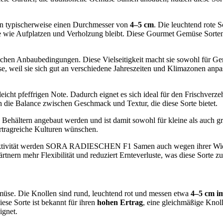
.
en typischerweise einen Durchmesser von
4–5 cm
. Die leuchtend rote 
e wie Aufplatzen und Verholzung bleibt. Diese Gourmet Gemüse Sorten s
Anbaubedingungen. Diese Vielseitigkeit macht sie sowohl für Gemüs
e, weil sie sich gut an verschiedene Jahreszeiten und Klimazonen anp
icht pfeffrigen Note. Dadurch eignet es sich ideal für den Frischverze
die Balance zwischen Geschmack und Textur, die diese Sorte bietet.
 Behältern angebaut werden und ist damit sowohl für kleine als auch 
ertragreiche Kulturen wünschen.
ktivität werden SORA RADIESCHEN F1 Samen auch wegen ihrer Widerst
Gärtnern mehr Flexibilität und reduziert Ernteverluste, was diese Sorte 
müse. Die Knollen sind rund, leuchtend rot und messen etwa
4–5 cm i
se Sorte ist bekannt für ihren
hohen Ertrag
, eine gleichmäßige Knol
ignet.