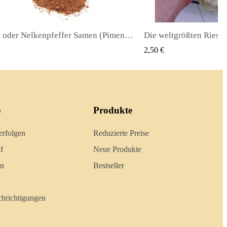
Die weltgrößten Riesenmais-Samen Cuzco - Cusco
QUICK VIEW
QUICK
2,40 €
o
Produkte
erfolgen
Reduzierte Preise
f
Neue Produkte
en
Bestseller
hrichtigungen