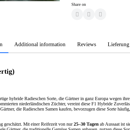
Share on
on
Additional information
Reviews
Lieferung
tig)
hybride Radieschen Sorte, die Gärtner in ganz Europa wegen ihres 
mmierten niederländischen Züchter, vereint diese F1 Hybride Zuverläss
rtner, die Radieschen Samen kaufen, bevorzugen diese Sorte häufig, wei
g geschätzt. Mit einer Reifezeit von nur
25–30 Tagen
ab Aussaat ist si
 Gärtner, die traditionelle Gemüse Samen anbauen, nutzen diese Sorte 