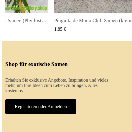
Pinguita de Mono Chili Samen (kleiner Affenpenis)
K VIEW
QUICK VIEW
2,00 €
Shop für exotische Samen
Erhalten Sie exklusive Angebote, Inspiration und vieles
mehr, um Ihre Ideen zum Leben zu bringen. Alles
kostenlos.
Registrieren oder Anmelden