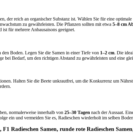
 der reich an organischer Substanz ist. Wählen Sie für eine optimale
enwachstum zu gewährleisten. Die Pflanzen sollten mit etwa
5–8 cm A
 ist für mehrere Anbausaisons geeignet.
n den Boden. Legen Sie die Samen in einer Tiefe von
1–2 cm
. Die ide
nge bei Bedarf, um den richtigen Abstand zu gewährleisten und eine gl
ionen. Halten Sie die Beete unkrautfrei, um die Konkurrenz um Nährsto
rdern.
aben, normalerweise innerhalb von
25–30 Tagen
nach der Aussaat. Eine
tfolge ein und vermeiden Sie es, Radieschen wiederholt im selben Bod
 F1 Radieschen Samen, runde rote Radieschen Samen,