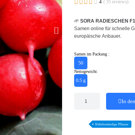





4
( 35 reviews)
🌱
SORA RADIESCHEN F1 
Samen online für schnelle G
europäische Anbauer.
Samen im Packung :
50
Nettogewicht:
0.5 g
In de
Kältebeständige Pflanze