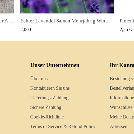
Echter Lavendel Samen Mehrjährig Winterhart bis -20C
Piment oder Nelkenpfeffer Samen (Pimenta dioica)
QUICK VIEW
2,25 €
2,50 €
Unser Unternehmen
Ihr Kont
Über uns
Bestellung v
Kontaktieren Sie uns
Bestellverlau
Lieferung - Zahlung
Information
Sichere Zahlung
Wunschliste
Cookie-Richtlinie
Meine Benac
Terms of Service & Refund Policy
Adressen