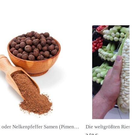
Die weltgrößten Riesenmais-Samen Cuzco - Cusco
QUICK VIEW
QUIC