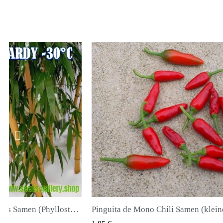
Pinguita de Mono Chili Samen (kleiner Affenpenis)
ICK VIEW
QUICK VIEW