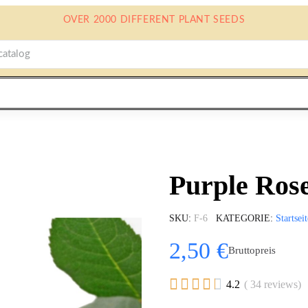
OVER 2000 DIFFERENT PLANT SEEDS
Purple Ros
SKU
F-6
KATEGORIE
Startseit
2,50 €
Bruttopreis





4.2
( 34 reviews)