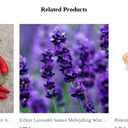
Related Products
Echter Lavendel Samen Mehrjährig Winterhart bis -20C
Piment oder Nelkenpfeffer Samen (Pimenta dioica)
QUICK VIEW