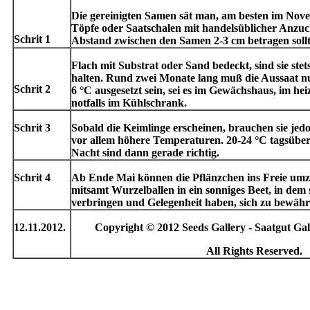
Die gereinigten Samen sät man, am besten im Nov
Töpfe oder Saatschalen mit handelsüblicher Anzuc
Schrit 1
Abstand zwischen den Samen 2-3 cm betragen sollt
Flach mit Substrat oder Sand bedeckt, sind sie stet
halten. Rund zwei Monate lang muß die Aussaat n
Schrit 2
6 °C ausgesetzt sein, sei es im Gewächshaus, im h
notfalls im Kühlschrank.
Schrit 3
Sobald die Keimlinge erscheinen, brauchen sie jed
vor allem höhere Temperaturen. 20-24 °C tagsüber
Nacht sind dann gerade richtig.
Schrit 4
Ab Ende Mai können die Pflänzchen ins Freie umzi
mitsamt Wurzelballen in ein sonniges Beet, in dem s
verbringen und Gelegenheit haben, sich zu bewäh
12.11.2012.
Copyright © 2012 Seeds Gallery - Saatgut Gale
All Rights Reserved.