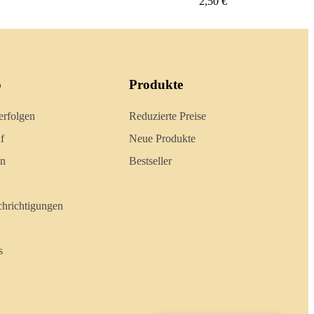
€
2,40 €
o
Produkte
erfolgen
Reduzierte Preise
f
Neue Produkte
en
Bestseller
hrichtigungen
s