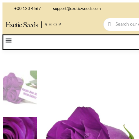
+00 123 4567
support@exotic-seeds.com
Exotic Seeds
SHOP