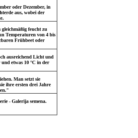
ember oder Dezember, in
hterde aus, wobei der
e.
s gleichmäßig feucht zu
un Temperaturen von 4 bis
eizbaren Frühbeet oder
och ausreichend Licht und
 und etwas 10 °C in der
ehen. Man setzt sie
ie ihre ersten drei Jahre
ren."
rie - Galerija semena.