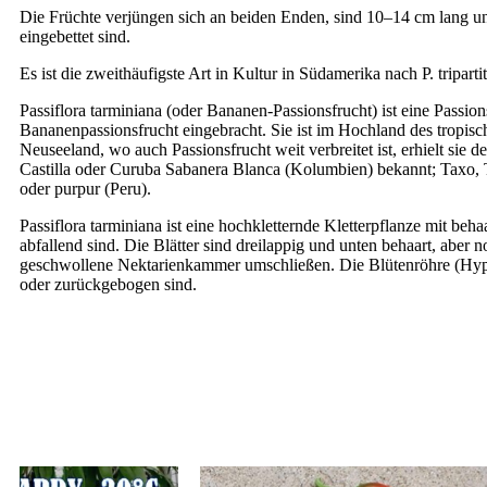
Die Früchte verjüngen sich an beiden Enden, sind 10–14 cm lang und 
eingebettet sind.
Es ist die zweithäufigste Art in Kultur in Südamerika nach P. tripart
Passiflora tarminiana (oder Bananen-Passionsfrucht) ist eine Passio
Bananenpassionsfrucht eingebracht. Sie ist im Hochland des tropisc
Neuseeland, wo auch Passionsfrucht weit verbreitet ist, erhielt si
Castilla oder Curuba Sabanera Blanca (Kolumbien) bekannt; Taxo, T
oder purpur (Peru).
Passiflora tarminiana ist eine hochkletternde Kletterpflanze mit beh
abfallend sind. Die Blätter sind dreilappig und unten behaart, aber
geschwollene Nektarienkammer umschließen. Die Blütenröhre (Hypan
oder zurückgebogen sind.