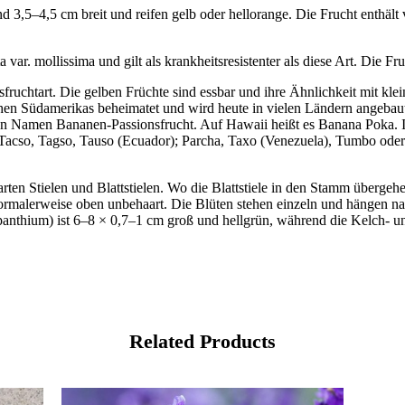
3,5–4,5 cm breit und reifen gelb oder hellorange. Die Frucht enthält v
ita var. mollissima und gilt als krankheitsresistenter als diese Art. Die
nsfruchtart. Die gelben Früchte sind essbar und ihre Ähnlichkeit mit k
hen Südamerikas beheimatet und wird heute in vielen Ländern angebaut. 
e den Namen Bananen-Passionsfrucht. Auf Hawaii heißt es Banana Poka. I
acso, Tagso, Tauso (Ecuador); Parcha, Taxo (Venezuela), Tumbo oder C
aarten Stielen und Blattstielen. Wo die Blattstiele in den Stamm überge
 normalerweise oben unbehaart. Die Blüten stehen einzeln und hängen nac
thium) ist 6–8 × 0,7–1 cm groß und hellgrün, während die Kelch- und
Related Products