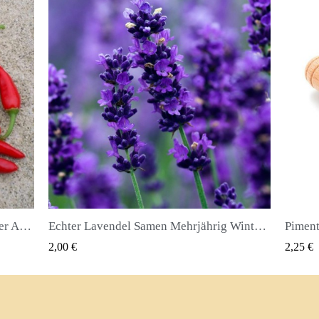
Echter Lavendel Samen Mehrjährig Winterhart bis -20C
Piment oder Nelkenpfeffer Samen (Pimenta dioica)
QUICK VIEW
2,25 €
2,50 €