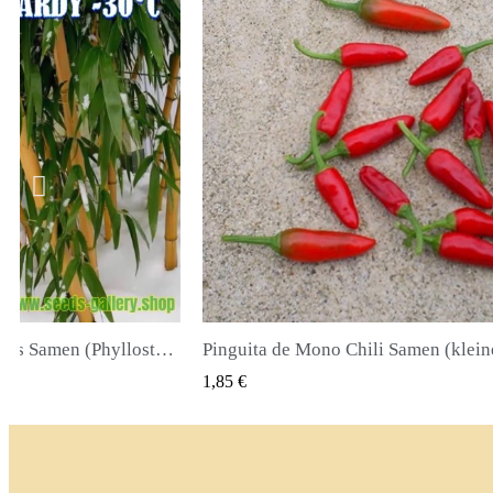
Pinguita de Mono Chili Samen (kleiner Affenpenis)
CK VIEW
QUICK VIEW
2,00 €