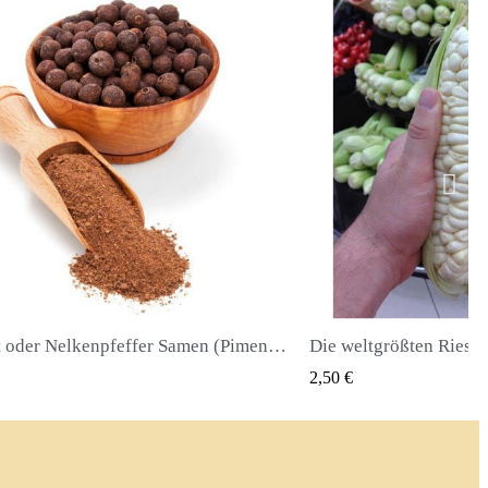
Die weltgrößten Riesenmais-Samen Cuzco - Cusco
QUICK VIEW
QUICK
2,40 €