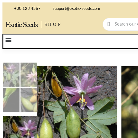
+00 123 4567
support@exotic-seeds.com
Exotic Seeds
SHOP