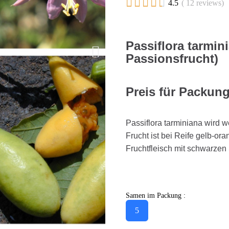





4.5
( 12 reviews)
Passiflora tarmi
Passionsfrucht)
Preis für Packun
Passiflora tarminiana wird 
Frucht ist bei Reife gelb-o
Fruchtfleisch mit schwarze
Samen im Packung :
5