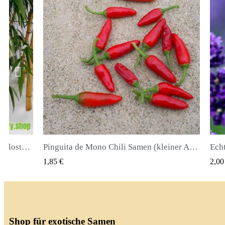
Pinguita de Mono Chili Samen (kleiner Affenpenis)
K VIEW
QUICK VIEW
2,00 €
Shop für exotische Samen