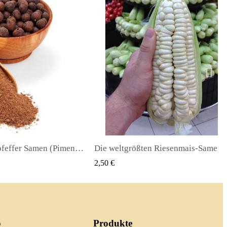
Die weltgrößten Riesenmais-Samen Cuzco - Cusco
QUICK VIEW
QUICK
2,40 €
o
Produkte