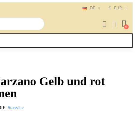
DE
€
EUR
arzano Gelb und rot
men
RIE
Startseite