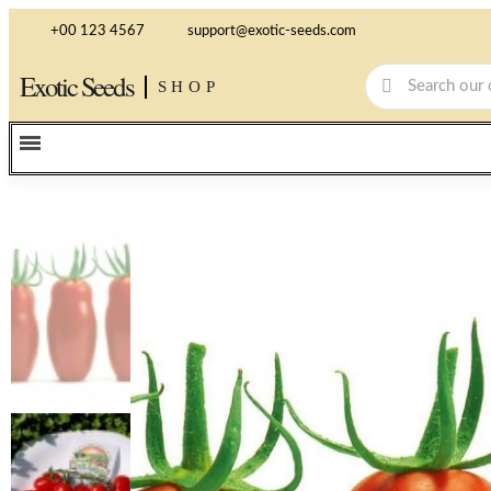
+00 123 4567
support@exotic-seeds.com
Exotic Seeds
SHOP