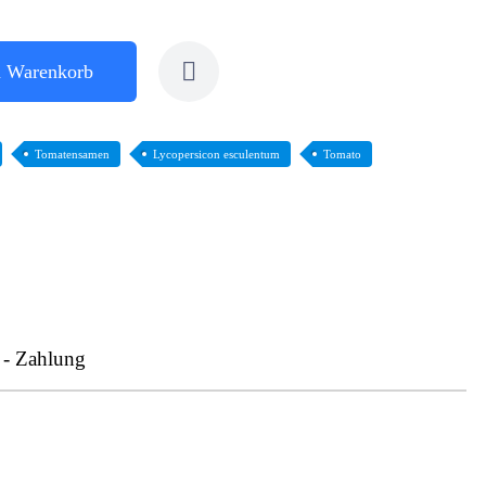
n Warenkorb
Tomatensamen
Lycopersicon esculentum
Tomato
 - Zahlung