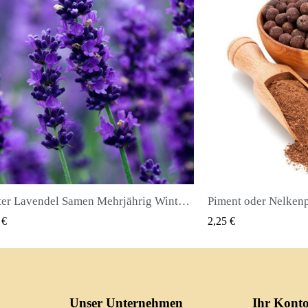
Echter Lavendel Samen Mehrjährig Winterhart bis -20C
Piment oder Nelkenpfeffer Samen (Pimenta dioica)
QUICK VIEW
2,25 €
2,50 €
Unser Unternehmen
Ihr Kont