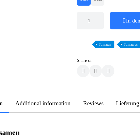
In de
Tomaten
Tomatoes
Share on
on
Additional information
Reviews
Lieferung
nsamen