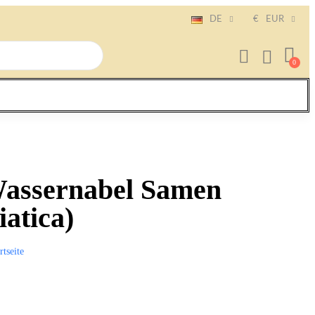
DE
€
EUR
Wassernabel Samen
iatica)
rtseite