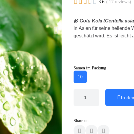





3.6
( 17 reviews)
🌿
Gotu Kola (Centella asia
in Asien für seine heilende
geschätzt wird. Es ist leicht
Samen im Packung :
10
In de
Share on