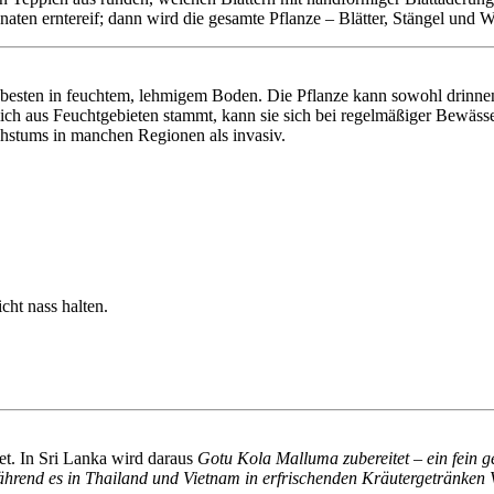
ten erntereif; dann wird die gesamte Pflanze – Blätter, Stängel und W
ten in feuchtem, lehmigem Boden. Die Pflanze kann sowohl drinnen a
lich aus Feuchtgebieten stammt, kann sie sich bei regelmäßiger Bewäs
achstums in manchen Regionen als invasiv.
ht nass halten.
tet. In Sri Lanka wird daraus
Gotu Kola Malluma zubereitet – ein fein 
ährend es in Thailand und Vietnam in erfrischenden Kräutergetränken Ve