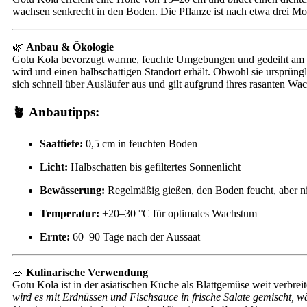
wachsen senkrecht in den Boden. Die Pflanze ist nach etwa drei Mona
🌿
Anbau & Ökologie
Gotu Kola bevorzugt warme, feuchte Umgebungen und gedeiht am bes
wird und einen halbschattigen Standort erhält. Obwohl sie ursprüng
sich schnell über Ausläufer aus und gilt aufgrund ihres rasanten W
🪴
Anbautipps:
Saattiefe:
0,5 cm in feuchten Boden
Licht:
Halbschatten bis gefiltertes Sonnenlicht
Bewässerung:
Regelmäßig gießen, den Boden feucht, aber nic
Temperatur:
+20–30 °C für optimales Wachstum
Ernte:
60–90 Tage nach der Aussaat
🥗
Kulinarische Verwendung
Gotu Kola ist in der asiatischen Küche als Blattgemüse weit verbrei
wird es mit Erdnüssen und Fischsauce in frische Salate gemischt, w