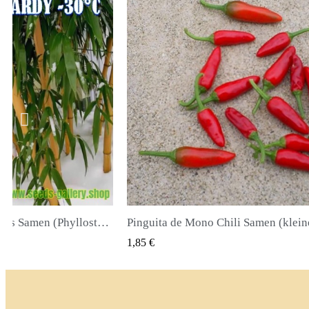
Pinguita de Mono Chili Samen (kleiner Affenpenis)
K VIEW
QUICK VIEW
2,00 €