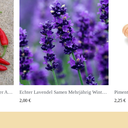
Echter Lavendel Samen Mehrjährig Winterhart bis -20C
Piment oder Nelkenpfeffer Samen (Pimenta dioica)
QUICK VIEW
2,25 €
2,50 €