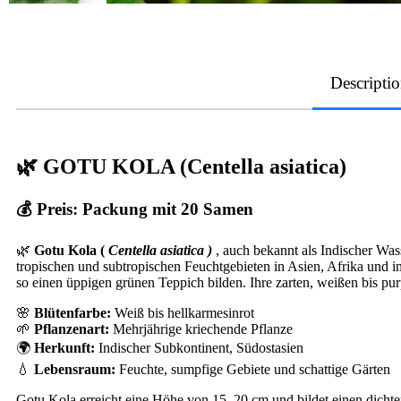
Descripti
🌿 GOTU KOLA (Centella asiatica)
💰 Preis:
Packung mit 20 Samen
🌿
Gotu Kola (
Centella asiatica )
, auch bekannt als Indischer Wass
tropischen und subtropischen Feuchtgebieten in Asien, Afrika und i
so einen üppigen grünen Teppich bilden. Ihre zarten, weißen bis pu
🌸
Blütenfarbe:
Weiß bis hellkarmesinrot
🌱
Pflanzenart:
Mehrjährige kriechende Pflanze
🌍
Herkunft:
Indischer Subkontinent, Südostasien
💧
Lebensraum:
Feuchte, sumpfige Gebiete und schattige Gärten
Gotu Kola erreicht eine Höhe von 15–20 cm und bildet einen dichte