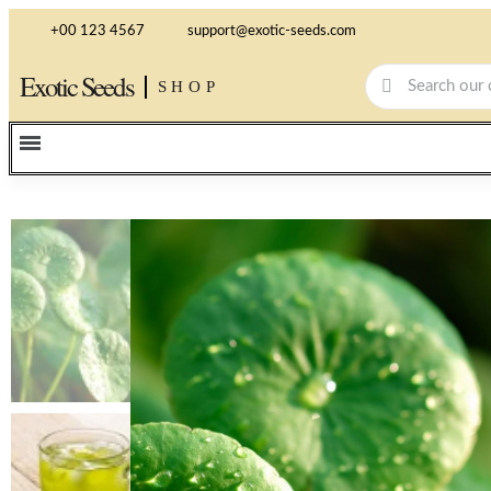
+00 123 4567
support@exotic-seeds.com
Exotic Seeds
SHOP