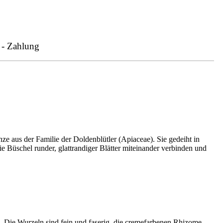
 - Zahlung
nze aus der Familie der Doldenblütler (Apiaceae). Sie gedeiht in
e Büschel runder, glattrandiger Blätter miteinander verbinden und
. Die Wurzeln sind fein und faserig, die cremefarbenen Rhizome