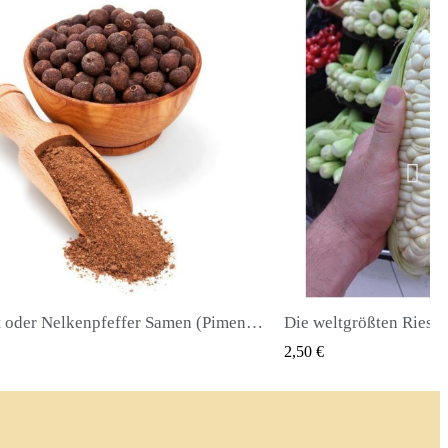
Die weltgrößten Riesenmais-Samen Cuzco - Cusco
QUICK VIEW
QUICK
2,40 €