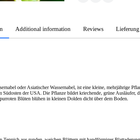
on
Additional information
Reviews
Lieferung
ernabel oder Asiatischer Wassernabel, ist eine kleine, mehrjährige Pfla
m Südosten der USA. Die Pflanze bildet kriechende, grüne Ausläufer, di
rpurroten Blüten blühen in kleinen Dolden dicht über dem Boden.
n Teppich aus runden, weichen Blättern mit handförmiger Blattaderung