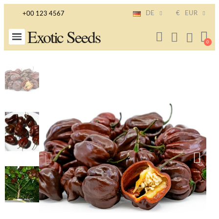
DE
€
EUR
+00 123 4567
Exotic Seeds