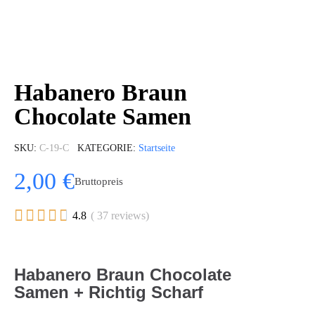
Habanero Braun
Chocolate Samen
SKU
C-19-C
KATEGORIE
Startseite
2,00 €
Bruttopreis





4.8
( 37 reviews)
Habanero Braun Chocolate
Samen + Richtig Scharf