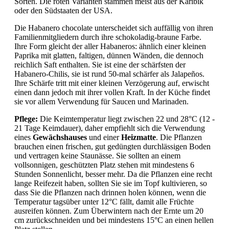
Sorten. Die roten Varianten stammen meist aus der Karibik
oder den Südstaaten der USA.
Die Habanero chocolate unterscheidet sich auffällig von ihren
Familienmitgliedern durch ihre schokoladig-braune Farbe.
Ihre Form gleicht der aller Habaneros: ähnlich einer kleinen
Paprika mit glatten, faltigen, dünnen Wänden, die dennoch
reichlich Saft enthalten. Sie ist eine der schärfsten der
Habanero-Chilis, sie ist rund 50-mal schärfer als Jalapeños.
Ihre Schärfe tritt mit einer kleinen Verzögerung auf, erwischt
einen dann jedoch mit ihrer vollen Kraft. In der Küche findet
sie vor allem Verwendung für Saucen und Marinaden.
Pflege:
Die Keimtemperatur liegt zwischen 22 und 28°C (12 -
21 Tage Keimdauer), daher empfiehlt sich die Verwendung
eines
Gewächshauses
und einer
Heizmatte
. Die Pflanzen
brauchen einen frischen, gut gedüngten durchlässigen Boden
und vertragen keine Staunässe. Sie sollten an einem
vollsonnigen, geschützten Platz stehen mit mindestens 6
Stunden Sonnenlicht, besser mehr. Da die Pflanzen eine recht
lange Reifezeit haben, sollten Sie sie im Topf kultivieren, so
dass Sie die Pflanzen nach drinnen holen können, wenn die
Temperatur tagsüber unter 12°C fällt, damit alle Früchte
ausreifen können. Zum Überwintern nach der Ernte um 20
cm zurückschneiden und bei mindestens 15°C an einen hellen