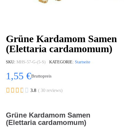
Grüne Kardamom Samen
(Elettaria cardamomum)
SKU
MHS-57-G-(5-S)
KATEGORIE
Startseite
1,55 €
Bruttopreis





3.8
( 30 reviews)
Grüne Kardamom Samen
(Elettaria cardamomum)