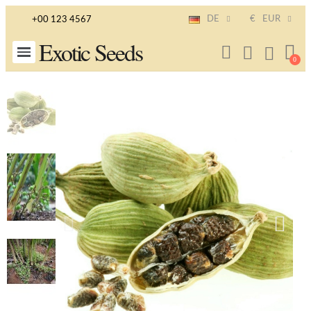
DE
€
EUR
+00 123 4567
Exotic Seeds