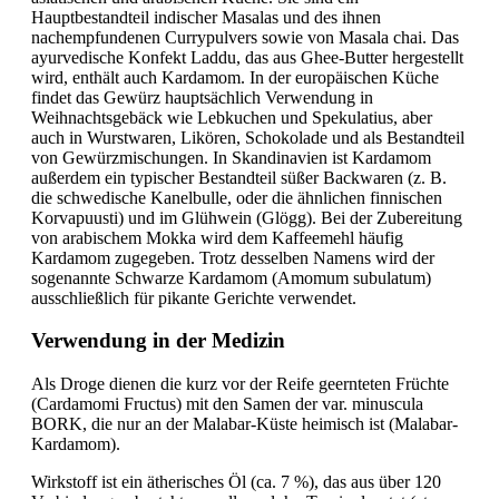
Hauptbestandteil indischer Masalas und des ihnen
nachempfundenen Currypulvers sowie von Masala chai. Das
ayurvedische Konfekt Laddu, das aus Ghee-Butter hergestellt
wird, enthält auch Kardamom. In der europäischen Küche
findet das Gewürz hauptsächlich Verwendung in
Weihnachtsgebäck wie Lebkuchen und Spekulatius, aber
auch in Wurstwaren, Likören, Schokolade und als Bestandteil
von Gewürzmischungen. In Skandinavien ist Kardamom
außerdem ein typischer Bestandteil süßer Backwaren (z. B.
die schwedische Kanelbulle, oder die ähnlichen finnischen
Korvapuusti) und im Glühwein (Glögg). Bei der Zubereitung
von arabischem Mokka wird dem Kaffeemehl häufig
Kardamom zugegeben. Trotz desselben Namens wird der
sogenannte Schwarze Kardamom (Amomum subulatum)
ausschließlich für pikante Gerichte verwendet.
Verwendung in der Medizin
Als Droge dienen die kurz vor der Reife geernteten Früchte
(Cardamomi Fructus) mit den Samen der var. minuscula
BORK, die nur an der Malabar-Küste heimisch ist (Malabar-
Kardamom).
Wirkstoff ist ein ätherisches Öl (ca. 7 %), das aus über 120