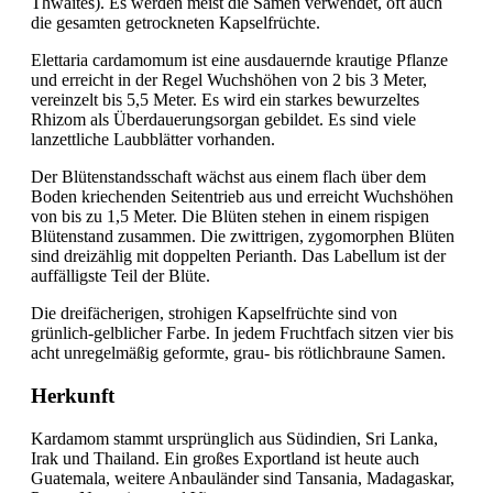
Thwaites). Es werden meist die Samen verwendet, oft auch
die gesamten getrockneten Kapselfrüchte.
Elettaria cardamomum ist eine ausdauernde krautige Pflanze
und erreicht in der Regel Wuchshöhen von 2 bis 3 Meter,
vereinzelt bis 5,5 Meter. Es wird ein starkes bewurzeltes
Rhizom als Überdauerungsorgan gebildet. Es sind viele
lanzettliche Laubblätter vorhanden.
Der Blütenstandsschaft wächst aus einem flach über dem
Boden kriechenden Seitentrieb aus und erreicht Wuchshöhen
von bis zu 1,5 Meter. Die Blüten stehen in einem rispigen
Blütenstand zusammen. Die zwittrigen, zygomorphen Blüten
sind dreizählig mit doppelten Perianth. Das Labellum ist der
auffälligste Teil der Blüte.
Die dreifächerigen, strohigen Kapselfrüchte sind von
grünlich-gelblicher Farbe. In jedem Fruchtfach sitzen vier bis
acht unregelmäßig geformte, grau- bis rötlichbraune Samen.
Herkunft
Kardamom stammt ursprünglich aus Südindien, Sri Lanka,
Irak und Thailand. Ein großes Exportland ist heute auch
Guatemala, weitere Anbauländer sind Tansania, Madagaskar,