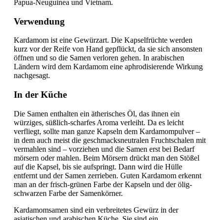
Papua-Neuguinea und Vietnam.
Verwendung
Kardamom ist eine Gewürzart. Die Kapselfrüchte werden
kurz vor der Reife von Hand gepflückt, da sie sich ansonsten
öffnen und so die Samen verloren gehen. In arabischen
Ländern wird dem Kardamom eine aphrodisierende Wirkung
nachgesagt.
In der Küche
Die Samen enthalten ein ätherisches Öl, das ihnen ein
würziges, süßlich-scharfes Aroma verleiht. Da es leicht
verfliegt, sollte man ganze Kapseln dem Kardamompulver –
in dem auch meist die geschmacksneutralen Fruchtschalen mit
vermahlen sind – vorziehen und die Samen erst bei Bedarf
mörsern oder mahlen. Beim Mörsern drückt man den Stößel
auf die Kapsel, bis sie aufspringt. Dann wird die Hülle
entfernt und der Samen zerrieben. Guten Kardamom erkennt
man an der frisch-grünen Farbe der Kapseln und der ölig-
schwarzen Farbe der Samenkörner.
Kardamomsamen sind ein verbreitetes Gewürz in der
asiatischen und arabischen Küche. Sie sind ein