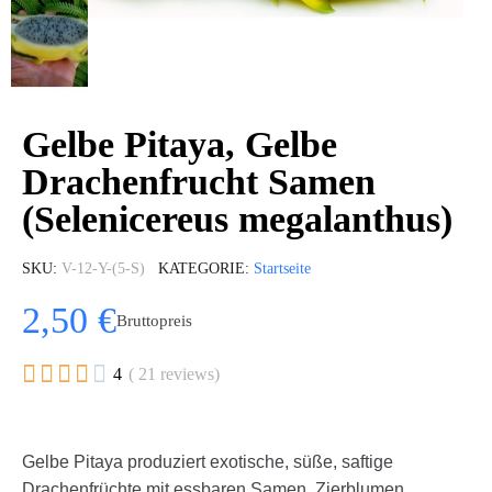
Gelbe Pitaya, Gelbe
Drachenfrucht Samen
(Selenicereus megalanthus)
SKU
V-12-Y-(5-S)
KATEGORIE
Startseite
2,50 €
Bruttopreis





4
( 21 reviews)
Gelbe Pitaya produziert exotische, süße, saftige
Drachenfrüchte mit essbaren Samen. Zierblumen,