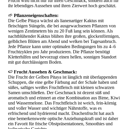
Frucht wird nicht nur für ihren Geschmack, sondern auch für
ihr lebendiges Aussehen und ihren Zierwert hoch geschätzt.
🌱
Pflanzeneigenschaften:
Die Gelbe Pitaya wächst als lianenartiger Kaktus mit
fleischigen Stängeln, die bei ausgewachsenen Pflanzen von
wenigen Zentimetern bis zu 20 Fuß lang sein können. Als
nachtblühender Kaktus blühen ihre großen, glockenförmigen,
gelblichen Blüten am Abend und welken bei Tagesanbruch.
Jede Pflanze kann unter optimalen Bedingungen bis zu 4–6
Fruchtzyklen pro Jahr produzieren. Die Pflanze benötigt
Kletterhilfen und bevorzugt einen hellen, sonnigen Standort
mit gut durchlässigem Boden.
🍉
Frucht Aussehen & Geschmack:
Die Frucht der Gelben Pitaya ist länglich mit überlappenden
Schuppen, die eine gelbe Färbung auf der Schale haben und
süßes, saftiges weißes Fruchtfleisch mit kleinen schwarzen
Samen umschließen. Der Geschmack ist dezent süß und
aromatisch und erinnert an eine Kombination aus Birne, Kiwi
und Wassermelone. Das Fruchtfleisch ist weich, fein-körnig
und voller Wasser und wichtiger Nährstoffe, was es
erfrischend und hydrierend macht. Drachenfrucht hat auch
eine bemerkenswerte optische Anziehungskraft und ist daher
ein Favorit für frische Obstpräsentationen, Smoothies und
kulinarische Gerichte.