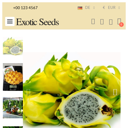
DE
€
EUR
+00 123 4567
Exotic Seeds