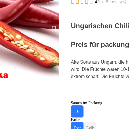





4.2
( 39 reviews)
Ungarischen Chil
Preis für packun
Alte Sorte aus Ungarn, die
wird. Die Früchte waren 10-1
extrem scharf. Die Früchte v
Samen im Packung :
10
Farbe
Rot
Gelb