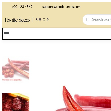
+00 123 4567
support@exotic-seeds.com
Exotic Seeds
SHOP