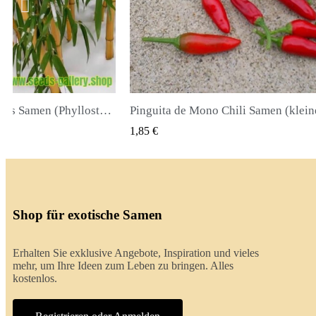
Pinguita de Mono Chili Samen (kleiner Affenpenis)
QUICK VIEW
QUICK VIEW
2,00 €
Shop für exotische Samen
Erhalten Sie exklusive Angebote, Inspiration und vieles
mehr, um Ihre Ideen zum Leben zu bringen. Alles
kostenlos.