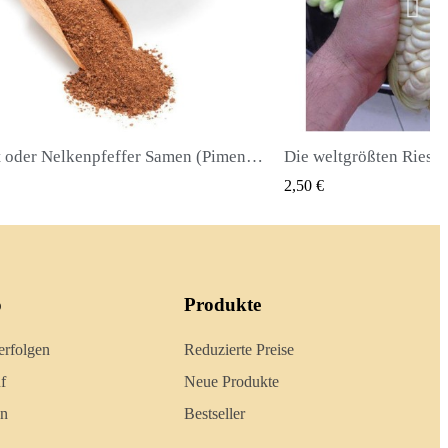
Die weltgrößten Riesenmais-Samen Cuzco - Cusco
QUICK VIEW
QU
50 €
2,40 €
o
Produkte
erfolgen
Reduzierte Preise
f
Neue Produkte
en
Bestseller