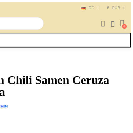
DE
€
EUR
n Chili Samen Ceruza
a
tseite