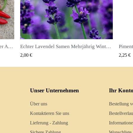
Echter Lavendel Samen Mehrjährig Winterhart bis -20C
Piment oder Nelkenpfeffer Samen (Pimenta dioica)
QUICK VIEW
2,25 €
2,
Unser Unternehmen
Ihr Kont
Über uns
Bestellung v
Kontaktieren Sie uns
Bestellverlau
Lieferung - Zahlung
Information
Sichere Zahlung
Wunschliste