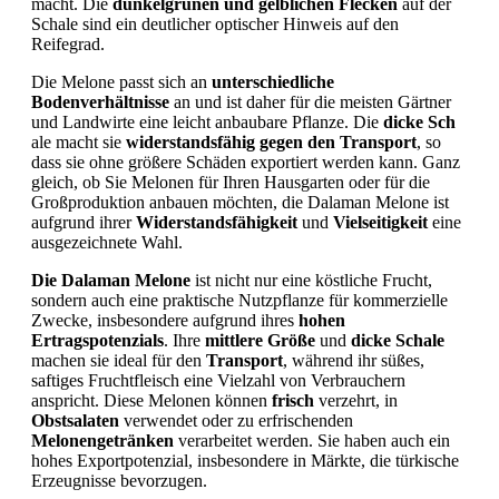
macht. Die
dunkelgrünen und gelblichen Flecken
auf der
Schale sind ein deutlicher optischer Hinweis auf den
Reifegrad.
Die Melone passt sich an
unterschiedliche
Bodenverhältnisse
an und ist daher für die meisten Gärtner
und Landwirte eine leicht anbaubare Pflanze. Die
dicke Sch
ale macht sie
widerstandsfähig gegen den Transport
, so
dass sie ohne größere Schäden exportiert werden kann. Ganz
gleich, ob Sie Melonen für Ihren Hausgarten oder für die
Großproduktion anbauen möchten, die Dalaman Melone ist
aufgrund ihrer
Widerstandsfähigkeit
und
Vielseitigkeit
eine
ausgezeichnete Wahl.
Die Dalaman Melone
ist nicht nur eine köstliche Frucht,
sondern auch eine praktische Nutzpflanze für kommerzielle
Zwecke, insbesondere aufgrund ihres
hohen
Ertragspotenzials
. Ihre
mittlere Größe
und
dicke Schale
machen sie ideal für den
Transport
, während ihr süßes,
saftiges Fruchtfleisch eine Vielzahl von Verbrauchern
anspricht. Diese Melonen können
frisch
verzehrt, in
Obstsalaten
verwendet oder zu erfrischenden
Melonengetränken
verarbeitet werden. Sie haben auch ein
hohes Exportpotenzial, insbesondere in Märkte, die türkische
Erzeugnisse bevorzugen.