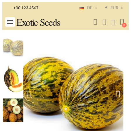
DE
€
EUR
+00 123 4567
Exotic Seeds