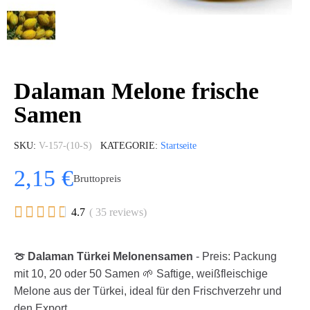
Dalaman Melone frische
Samen
SKU
V-157-(10-S)
KATEGORIE
Startseite
2,15 €
Bruttopreis





4.7
( 35 reviews)
🍈 Dalaman Türkei Melonensamen
- Preis: Packung
mit 10, 20 oder 50 Samen 🌱 Saftige, weißfleischige
Melone aus der Türkei, ideal für den Frischverzehr und
den Export.