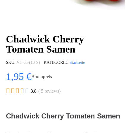
Chadwick Cherry
Tomaten Samen
SKU
VT-65-(10-S)
KATEGORIE
Startseite
1,95 €
Bruttopreis





3.8
( 5 reviews)
Chadwick Cherry Tomaten Samen