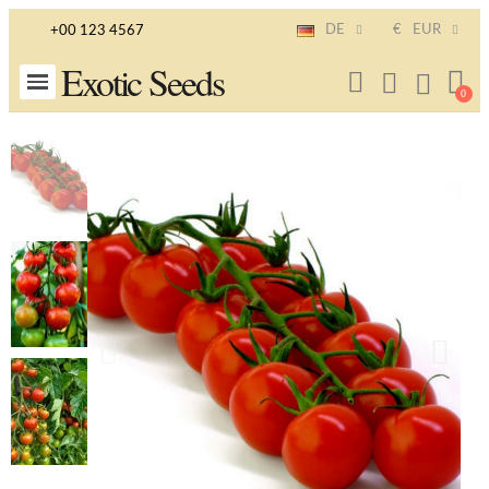
DE
€
EUR
+00 123 4567
Exotic Seeds