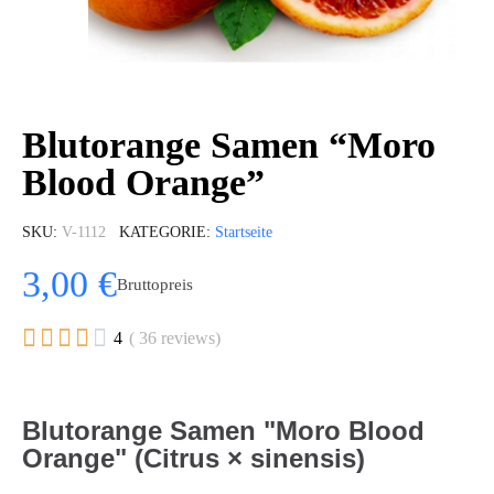
Blutorange Samen “Moro
Blood Orange”
SKU
V-1112
KATEGORIE
Startseite
3,00 €
Bruttopreis





4
( 36 reviews)
Blutorange Samen "Moro Blood
Orange" (Citrus × sinensis)