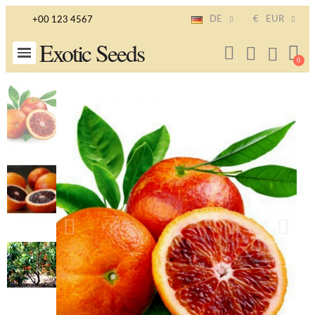
DE
€
EUR
+00 123 4567
Exotic Seeds