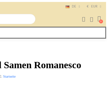
DE
€
EUR
l Samen Romanesco
E
Startseite