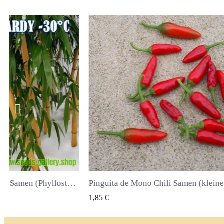
Pinguita de Mono Chili Samen (kleiner Affenpenis)
K VIEW
QUICK VIEW
2,00 €