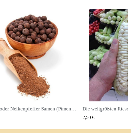
Die weltgrößten Riesenmais-Samen Cuzco - Cusco
QUICK VIEW
QUICK
2,40 €