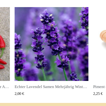
Echter Lavendel Samen Mehrjährig Winterhart bis -20C
Piment oder Nelkenpfeffer Samen (Pimenta dioica)
QUICK VIEW
2,25 €
2,50 €