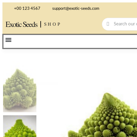
+00 123 4567
support@exotic-seeds.com
Exotic Seeds
SHOP