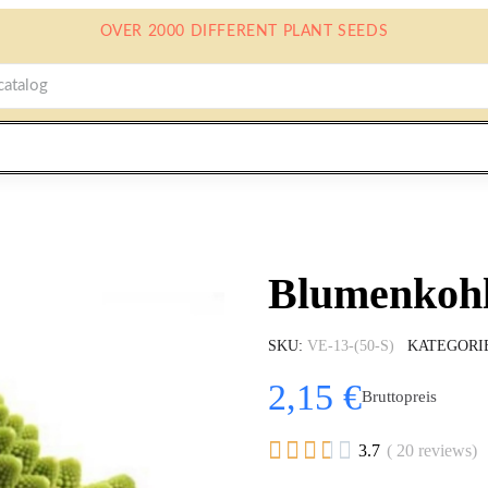
OVER 2000 DIFFERENT PLANT SEEDS
Blumenkoh
SKU
VE-13-(50-S)
KATEGORI
2,15 €
Bruttopreis





3.7
( 20 reviews)