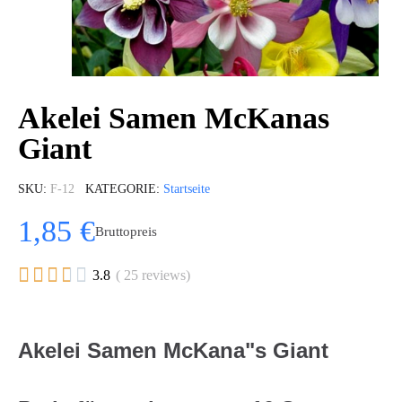
Akelei Samen McKanas
Giant
SKU
F-12
KATEGORIE
Startseite
1,85 €
Bruttopreis





3.8
( 25 reviews)
Akelei Samen McKana"s Giant