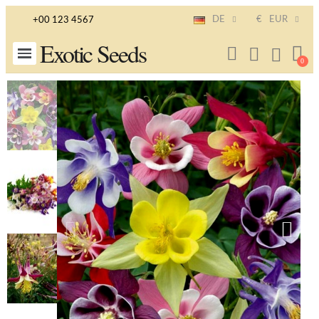
DE
€
EUR
+00 123 4567
Exotic Seeds