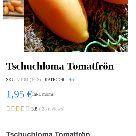
Tschuchloma Tomatfrön
SKU
VT-84-(10-S)
KATEGORI
Hem
1,95 €
Inkl. moms





3.8
( 28 reviews)
Tschuchloma Tomatfrön