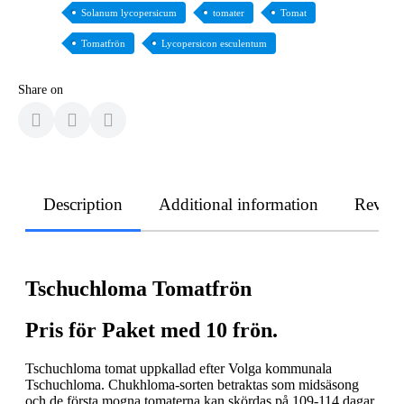
Solanum lycopersicum
tomater
Tomat
Tomatfrön
Lycopersicon esculentum
Share on
Description
Additional information
Revie
Tschuchloma Tomatfrön
Pris för Paket med 10 frön.
Tschuchloma tomat uppkallad efter Volga kommunala
Tschuchloma. Chukhloma-sorten betraktas som midsäsong
och de första mogna tomaterna kan skördas på 109-114 dagar.