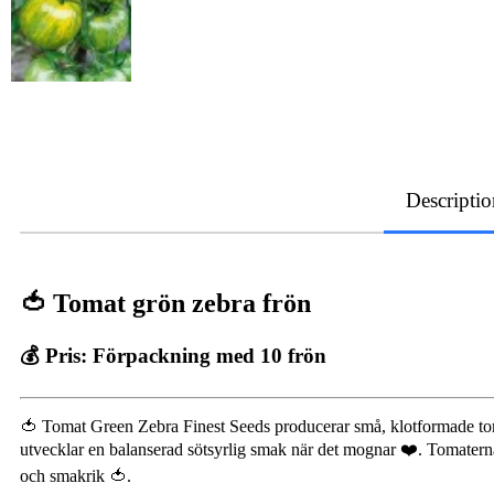
Descriptio
🍅 Tomat grön zebra frön
💰 Pris:
Förpackning med 10 frön
🍅 Tomat Green Zebra Finest Seeds producerar små, klotformade tom
utvecklar en balanserad sötsyrlig smak när det mognar ❤️. Tomaterna v
och smakrik 🍅.