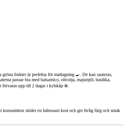
a gröna frukter är perfekta för matlagning 🍳. De kan sauteras,
materna passar bra med balsamico, olivolja, majsmjöl, basilika,
förvaras upp till 2 dagar i kylskåp ❄️.
n konsumtion stöder en hälsosam kost och ger livlig färg och smak