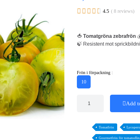





4.5
( 8 reviews)
🍅 Tomatgröna zebrafrön

🍃 Resistent mot sprickbildn
Frön i förpackning :
10
Add t
Tomatfrön
Lycopers
Gourmetfrön för tomatodlin