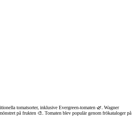
tionella tomatsorter, inklusive Evergreen-tomaten 🌿. Wagner
a mönstret på frukten 🎨. Tomaten blev populär genom frökataloger på