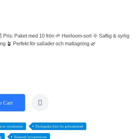
 Pris: Paket med 10 frön 🌱 Heirloom-sort 🌞 Saftig & syrlig
ing 🪴 Perfekt för sallader och matlagning 🌿
o Cart
icon esculentum
Ekologiska frön för grönsaksträd
g
Solanum lycopersicum