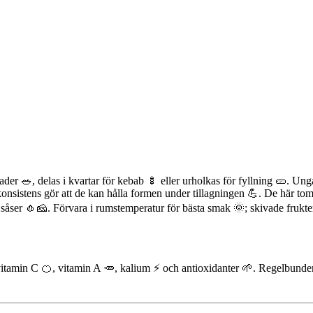
der 🥗, delas i kvartar för kebab 🍢 eller urholkas för fyllning 🥒. Ung
ta konsistens gör att de kan hålla formen under tillagningen 💪. De här to
såser 🧄🧀. Förvara i rumstemperatur för bästa smak 🌞; skivade frukter 
vitamin C 🍊, vitamin A 🥕, kalium ⚡ och antioxidanter 🌱. Regelbunde