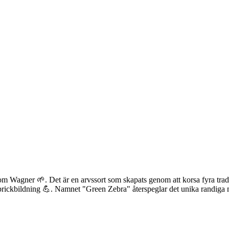
 Wagner 🌱. Det är en arvssort som skapats genom att korsa fyra tradi
t sprickbildning 💪. Namnet "Green Zebra" återspeglar det unika randig