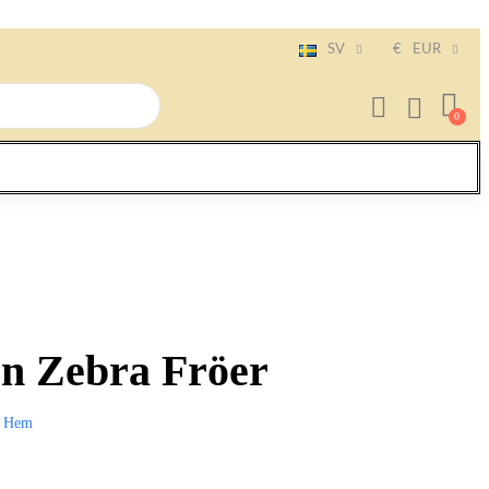
SV
€
EUR
n Zebra Fröer
Hem