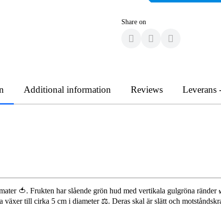
Share on
n
Additional information
Reviews
Leverans 
ater 🍅. Frukten har slående grön hud med vertikala gulgröna ränder 
äxer till cirka 5 cm i diameter ⚖️. Deras skal är slätt och motståndskra