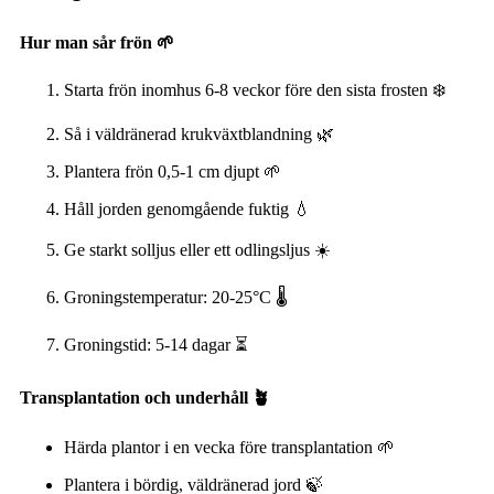
Hur man sår frön 🌱
Starta frön inomhus 6-8 veckor före den sista frosten ❄️
Så i väldränerad krukväxtblandning 🌿
Plantera frön 0,5-1 cm djupt 🌱
Håll jorden genomgående fuktig 💧
Ge starkt solljus eller ett odlingsljus ☀️
Groningstemperatur: 20-25°C 🌡️
Groningstid: 5-14 dagar ⏳
Transplantation och underhåll 🪴
Härda plantor i en vecka före transplantation 🌱
Plantera i bördig, väldränerad jord 🍃