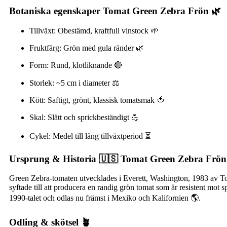
Botaniska egenskaper Tomat Green Zebra Frön 🌿
Tillväxt: Obestämd, kraftfull vinstock 🌱
Fruktfärg: Grön med gula ränder 🌿
Form: Rund, klotliknande 🔴
Storlek: ~5 cm i diameter ⚖️
Kött: Saftigt, grönt, klassisk tomatsmak 🍅
Skal: Slätt och sprickbeständigt 💪
Cykel: Medel till lång tillväxtperiod ⏳
Ursprung & Historia 🇺🇸 Tomat Green Zebra Frön
Green Zebra-tomaten utvecklades i Everett, Washington, 1983 av Tom
syftade till att producera en randig grön tomat som är resistent mo
1990-talet och odlas nu främst i Mexiko och Kalifornien 🌎.
Odling & skötsel 🪴