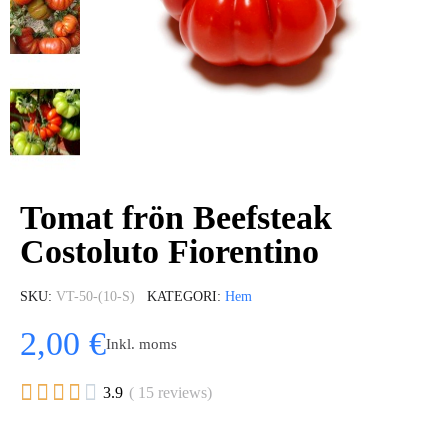
Tomat frön Beefsteak
Costoluto Fiorentino
SKU
VT-50-(10-S)
KATEGORI
Hem
2,00 €
Inkl. moms





3.9
( 15 reviews)