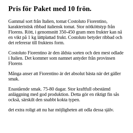
Pris för Paket med 10 frön.
Gammal sort från Italien, tomat Costoluto Fiorentino,
karakteristisk ribbad italiensk tomat. Stor nötköttstyp från
Florens. Rött, i genomsnitt 350-450 gram men frukter kan nå
en vikt på 1 kg lättplattad frukt. Costoluto betyder ribbad och
det refererar till fruktens form.
Costoluto Fiorentino är den äldsta sorten och den mest odlade
i Italien. Det kommer som namnet antyder från provinsen
Florens
Många anser att Fiorentino är det absolut bästa när det gäller
smak.
Enastående smak. 75-80 dagar. Stor kraftfull obestämd
anläggning med god produktion. Detta gör en riktigt fin sås
också, särskilt den snabbt kokta typen.
det extra roligt att nu har möjligheten att odla dessa själv.