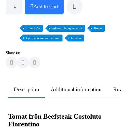
Add to Cart
Tomatfrön
Solanum lycopersicum
Tomat
Lycopersicon esculentum
tomater
Share on
Description
Additional information
Revie
Tomat frön Beefsteak Costoluto
Fiorentino