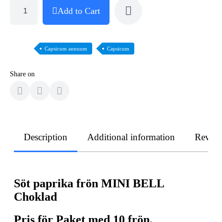
Add to Cart
Capsicum annuum
Capsicum
Share on
Description
Additional information
Revie
Söt paprika frön MINI BELL
Choklad
Pris för Paket med 10 frön.