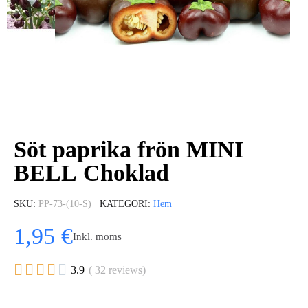
Söt paprika frön MINI
BELL Choklad
SKU
PP-73-(10-S)
KATEGORI
Hem
1,95 €
Inkl. moms





3.9
( 32 reviews)