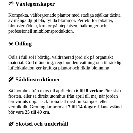
🌱 Växtegenskaper
Kompakta, välförgrenade plantor med stadiga stjälkar täckta
av många djupt blå, fyllda blommor. Perfekt för rabatter,
blomsterbäddar, krukor på uteplatsen, balkonger och
professionell snittblomsproduktion.
☀️ Odling
Odla i full sol i bördig, väldränerad jord rik på organiskt
material. God dränering, regelbunden vattning och tillräcklig
luftcirkulation ger kraftiga plantor och riklig blomning.
🌾 Såddinstruktioner
Så inomhus från mars till april cirka
6 till 8 veckor
före sista
frosten, eller så direkt utomhus från april till maj när jorden
har värmts upp. Täck fröna lätt med fin kompost eller
vermikulit. Groning tar normalt
7 till 14 dagar
. Plantavstånd
bör vara
25 till 40 cm
.
🌿 Skötsel och underhåll