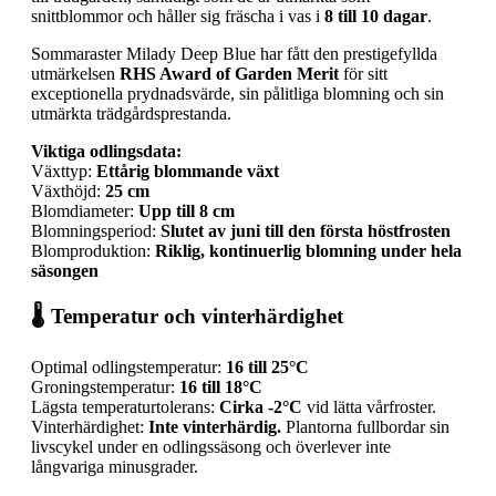
snittblommor och håller sig fräscha i vas i
8 till 10 dagar
.
Sommaraster Milady Deep Blue har fått den prestigefyllda
utmärkelsen
RHS Award of Garden Merit
för sitt
exceptionella prydnadsvärde, sin pålitliga blomning och sin
utmärkta trädgårdsprestanda.
Viktiga odlingsdata:
Växttyp:
Ettårig blommande växt
Växthöjd:
25 cm
Blomdiameter:
Upp till 8 cm
Blomningsperiod:
Slutet av juni till den första höstfrosten
Blomproduktion:
Riklig, kontinuerlig blomning under hela
säsongen
🌡️ Temperatur och vinterhärdighet
Optimal odlingstemperatur:
16 till 25°C
Groningstemperatur:
16 till 18°C
Lägsta temperaturtolerans:
Cirka -2°C
vid lätta vårfroster.
Vinterhärdighet:
Inte vinterhärdig.
Plantorna fullbordar sin
livscykel under en odlingssäsong och överlever inte
långvariga minusgrader.