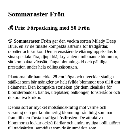
Sommaraster Frön
💰 Pris: Förpackning med 50 Frön
🌸
Sommaraster Frön
ger den vackra sorten Milady Deep
Blue, en av de finaste kompakta astrarna för trädgårdar,
rabatter och krukor. Denna enastående ettåring uppskattas för
sina spektakulära, djupt blå, krysantemumliknande blommor,
sitt kompakta växtsätt, långa blomningstid och pålitliga
prestation under hela odlingssäsongen.
Plantorna blir bara cirka
25 cm
höga och utvecklar stadiga
stjälkar som bär mängder av helt fyllda blommor upp till
8 cm
i diameter. Den kompakta storleken gör dem idealiska för
blomsterbäddar, kanter, uteplatser, balkonger, fönsterlådor och
dekorativa krukor.
Denna sort är mycket motståndskraftig mot värme och
vissning och ger kontinuerlig blomning från tidig sommar
fram till den första kraftiga höstfrosten. De attraktiva
blommorna lockar också fjärilar och andra nyttiga pollinatörer
till trädgården, samtidigt som de är utmärkta som