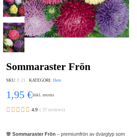
Sommaraster Frön
SKU
F-21
KATEGORI
Hem
1,95 €
Inkl. moms





4.9
( 37 reviews)
🌸 Sommaraster Frön
– premiumfrön av dvärgtyp som