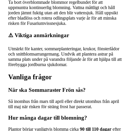
Ta bort överblommade blommor regelbundet för att
uppmuntra kontinuerlig blomning. Vattna måttligt och håll
jorden jämnt fuktig utan att den blir vattensjuk. Håll uppsikt
efter bladlöss och rotera odlingsplats varje år för att minska
risken för Fusariumvissnesjuka.
⚠️ Viktiga anmärkningar
Utmärkt för kanter, sommarplanteringar, krukor, fönsterlådor
och snittblomsarrangemang. Undvik att plantera astrar på
samma plats under på varandra följande år för att hjälpa till att
förebygga jordburna sjukdomar.
Vanliga frågor
När ska Sommaraster Frön sås?
Så inomhus från mars till april eller direkt utomhus från april
till maj när risken för sträng frost har passerat.
Hur många dagar till blomning?
Plantor börjar vanligtvis blomma cirka
90 till 110 dagar
efter