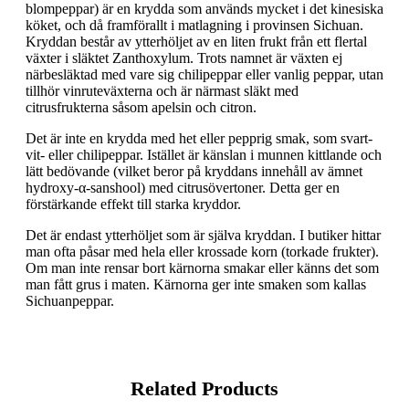
blompeppar) är en krydda som används mycket i det kinesiska
köket, och då framförallt i matlagning i provinsen Sichuan.
Kryddan består av ytterhöljet av en liten frukt från ett flertal
växter i släktet Zanthoxylum. Trots namnet är växten ej
närbesläktad med vare sig chilipeppar eller vanlig peppar, utan
tillhör vinruteväxterna och är närmast släkt med
citrusfrukterna såsom apelsin och citron.
Det är inte en krydda med het eller pepprig smak, som svart-
vit- eller chilipeppar. Istället är känslan i munnen kittlande och
lätt bedövande (vilket beror på kryddans innehåll av ämnet
hydroxy-α-sanshool) med citrusövertoner. Detta ger en
förstärkande effekt till starka kryddor.
Det är endast ytterhöljet som är själva kryddan. I butiker hittar
man ofta påsar med hela eller krossade korn (torkade frukter).
Om man inte rensar bort kärnorna smakar eller känns det som
man fått grus i maten. Kärnorna ger inte smaken som kallas
Sichuanpeppar.
Related Products