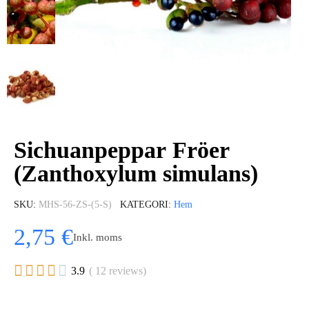
Sichuanpeppar Fröer
(Zanthoxylum simulans)
SKU
MHS-56-ZS-(5-S)
KATEGORI
Hem
2,75 €
Inkl. moms





3.9
( 12 reviews)