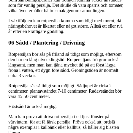
som för vanlig persilja. Det skulle då vara sparris och tomater,
vilka även erhåller bättre smak genom samodlingen.
I växtföljden kan rotpersilja komma samtidigt med morot, då
näringsbehovet är likartat eller något större. Alltså ett eller två
år efter en kraftigare gödsling.
06 Sådd / Plantering / Drivning
Rotpersiljan bör sås på friland så tidigt som möjligt, eftersom
den har en lång utvecklingstid. Rotpersiljans frö gror också
långsamt, men man kan tjäna mycket tid på att först lägga
fröna i vatten, ett dygn före sådd. Groningstiden är normalt
cirka 3 veckor.
Rotpersilja sås så tidigt som möjligt. Sådjupet är cirka 2
centimeter, plantavståndet 7-10 centimeter. Radavståndet bör
vara 45-50 centimeter.
Höstsådd är också möjlig.
Man kan prova att driva rotpersilja i ett ljust fönster på
vårvintern, för att få färsk persilja. Pröva också att jordslå
några exemplar i kallbänk eller kallhus, så håller sig blasten
längre.