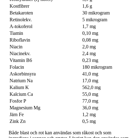
Kostfibrer
1,6 g
Betakaroten
30 mikrogram
Retinolekv.
5 mikrogram
A-tokoferol
1,7 mg
Tiamin
0,10 mg
Riboflavin
0,08 mg
Niacin
2,0 mg
Niacinekv.
2,4 mg
Vitamin B6
0,23 mg
Folacin
180 mikrogram
Askorbinsyra
41,0 mg
Natrium Na
17,0 mg
Kalium K
562,0 mg
Kalcium Ca
55,0 mg
Fosfor P
77,0 mg
Magnesium Mg
36,0 mg
Järn Fe
1,2 mg
Zink Zn
0,5 mg
Både blast och rot kan användas som råkost och som