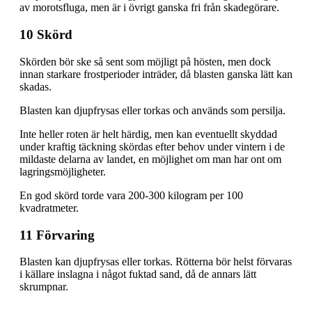
av morotsfluga, men är i övrigt ganska fri från skadegörare.
10 Skörd
Skörden bör ske så sent som möjligt på hösten, men dock
innan starkare frostperioder inträder, då blasten ganska lätt kan
skadas.
Blasten kan djupfrysas eller torkas och används som persilja.
Inte heller roten är helt härdig, men kan eventuellt skyddad
under kraftig täckning skördas efter behov under vintern i de
mildaste delarna av landet, en möjlighet om man har ont om
lagringsmöjligheter.
En god skörd torde vara 200-300 kilogram per 100
kvadratmeter.
11 Förvaring
Blasten kan djupfrysas eller torkas. Rötterna bör helst förvaras
i källare inslagna i något fuktad sand, då de annars lätt
skrumpnar.