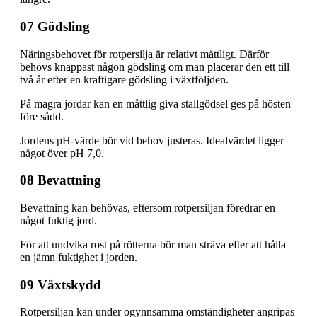
07 Gödsling
Näringsbehovet för rotpersilja är relativt måttligt. Därför
behövs knappast någon gödsling om man placerar den ett till
två år efter en kraftigare gödsling i växtföljden.
På magra jordar kan en måttlig giva stallgödsel ges på hösten
före sådd.
Jordens pH-värde bör vid behov justeras. Idealvärdet ligger
något över pH 7,0.
08 Bevattning
Bevattning kan behövas, eftersom rotpersiljan föredrar en
något fuktig jord.
För att undvika rost på rötterna bör man sträva efter att hålla
en jämn fuktighet i jorden.
09 Växtskydd
Rotpersiljan kan under ogynnsamma omständigheter angripas