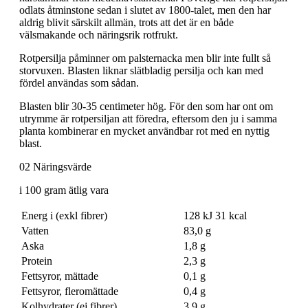
odlats åtminstone sedan i slutet av 1800-talet, men den har
aldrig blivit särskilt allmän, trots att det är en både
välsmakande och näringsrik rotfrukt.
Rotpersilja påminner om palsternacka men blir inte fullt så
storvuxen. Blasten liknar slätbladig persilja och kan med
fördel användas som sådan.
Blasten blir 30-35 centimeter hög. För den som har ont om
utrymme är rotpersiljan att föredra, eftersom den ju i samma
planta kombinerar en mycket användbar rot med en nyttig
blast.
02 Näringsvärde
i 100 gram ätlig vara
Energ i (exkl fibrer)
128 kJ 31 kcal
Vatten
83,0 g
Aska
1,8 g
Protein
2,3 g
Fettsyror, mättade
0,1 g
Fettsyror, fleromättade
0,4 g
Kolhydrater (ej fibrer)
3,9 g