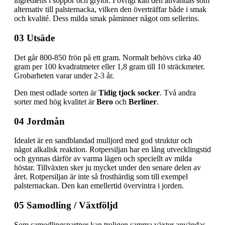
ingrediens i soppor och grytor. I övrigt kan den användas som
alternativ till palsternacka, vilken den överträffar både i smak
och kvalité. Dess milda smak påminner något om sellerins.
03 Utsäde
Det går 800-850 frön på ett gram. Normalt behövs cirka 40
gram per 100 kvadratmeter eller 1,8 gram till 10 sträckmeter.
Grobarheten varar under 2-3 år.
Den mest odlade sorten är
Tidig tjock socker
. Två andra
sorter med hög kvalitet är
Bero
och
Berliner
.
04 Jordmån
Idealet är en sandblandad mulljord med god struktur och
något alkalisk reaktion. Rotpersiljan har en lång utvecklingstid
och gynnas därför av varma lägen och speciellt av milda
höstar. Tillväxten sker ju mycket under den senare delen av
året. Rotpersiljan är inte så frosthärdig som till exempel
palsternackan. Den kan emellertid övervintra i jorden.
05 Samodling / Växtföljd
Som samodlingspartner kan troligen samma växter användas