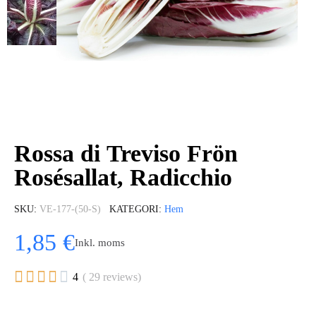
Rossa di Treviso Frön
Rosésallat, Radicchio
SKU
VE-177-(50-S)
KATEGORI
Hem
1,85 €
Inkl. moms





4
( 29 reviews)