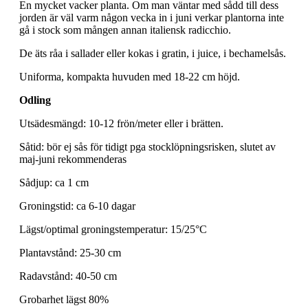
En mycket vacker planta. Om man väntar med sådd till dess
jorden är väl varm någon vecka in i juni verkar plantorna inte
gå i stock som mången annan italiensk radicchio.
De äts råa i sallader eller kokas i gratin, i juice, i bechamelsås.
Uniforma, kompakta huvuden med 18-22 cm höjd.
Odling
Utsädesmängd: 10-12 frön/meter eller i brätten.
Såtid: bör ej sås för tidigt pga stocklöpningsrisken, slutet av
maj-juni rekommenderas
Sådjup: ca 1 cm
Groningstid: ca 6-10 dagar
Lägst/optimal groningstemperatur: 15/25°C
Plantavstånd: 25-30 cm
Radavstånd: 40-50 cm
Grobarhet lägst 80%