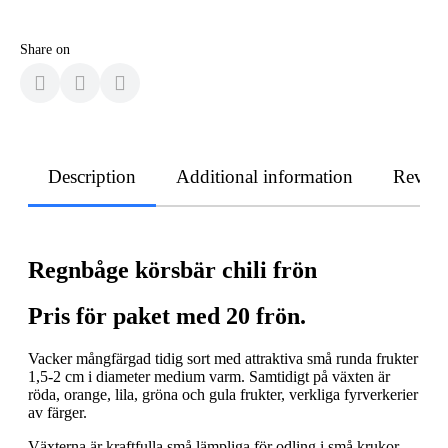
Share on
Description
Additional information
Revie
Regnbåge körsbär chili frön
Pris för paket med 20 frön.
Vacker mångfärgad tidig sort med attraktiva små runda frukter
1,5-2 cm i diameter medium varm. Samtidigt på växten är
röda, orange, lila, gröna och gula frukter, verkliga fyrverkerier
av färger.
Växterna är kraftfulla små lämpliga för odling i små krukor