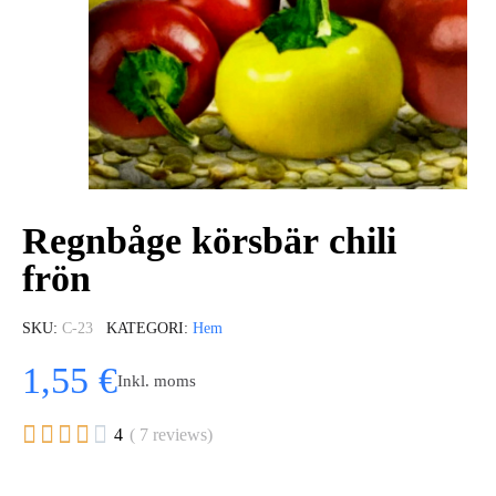
Regnbåge körsbär chili
frön
SKU
C-23
KATEGORI
Hem
1,55 €
Inkl. moms





4
( 7 reviews)