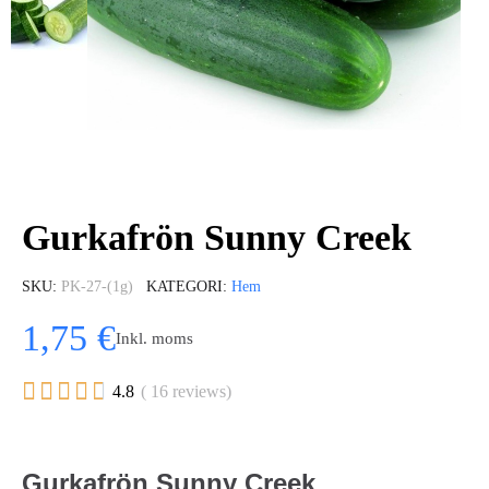
Gurkafrön Sunny Creek
SKU
PK-27-(1g)
KATEGORI
Hem
1,75 €
Inkl. moms





4.8
( 16 reviews)
Gurkafrön Sunny Creek