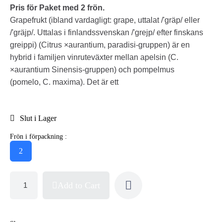
Pris för Paket med 2 frön.
Grapefrukt (ibland vardagligt: grape, uttalat /'gräp/ eller
/'gräjp/. Uttalas i finlandssvenskan /'grejp/ efter finskans
greippi) (Citrus ×aurantium, paradisi-gruppen) är en
hybrid i familjen vinruteväxter mellan apelsin (C.
×aurantium Sinensis-gruppen) och pompelmus
(pomelo, C. maxima). Det är ett
Slut i Lager
Frön i förpackning :
2
Add to Cart