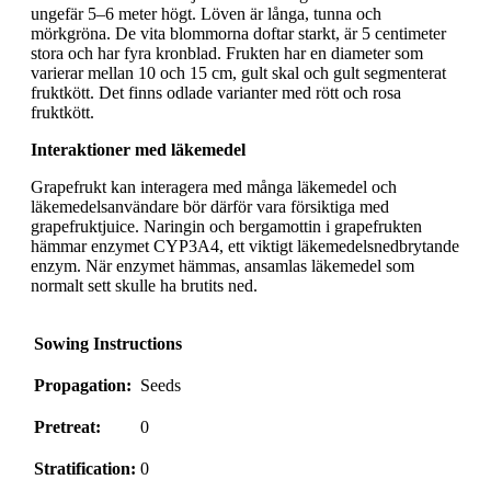
ungefär 5–6 meter högt. Löven är långa, tunna och
mörkgröna. De vita blommorna doftar starkt, är 5 centimeter
stora och har fyra kronblad. Frukten har en diameter som
varierar mellan 10 och 15 cm, gult skal och gult segmenterat
fruktkött. Det finns odlade varianter med rött och rosa
fruktkött.
Interaktioner med läkemedel
Grapefrukt kan interagera med många läkemedel och
läkemedelsanvändare bör därför vara försiktiga med
grapefruktjuice. Naringin och bergamottin i grapefrukten
hämmar enzymet CYP3A4, ett viktigt läkemedelsnedbrytande
enzym. När enzymet hämmas, ansamlas läkemedel som
normalt sett skulle ha brutits ned.
Sowing Instructions
Propagation:
Seeds
Pretreat:
0
Stratification:
0