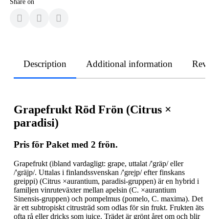
Share on
Description
Additional information
Revie
Grapefrukt Röd Frön (Citrus ×
paradisi)
Pris för Paket med
2
frön.
Grapefrukt (ibland vardagligt: grape, uttalat /'gräp/ eller
/'gräjp/. Uttalas i finlandssvenskan /'grejp/ efter finskans
greippi) (Citrus ×aurantium, paradisi-gruppen) är en hybrid i
familjen vinruteväxter mellan apelsin (C. ×aurantium
Sinensis-gruppen) och pompelmus (pomelo, C. maxima). Det
är ett subtropiskt citrusträd som odlas för sin frukt. Frukten äts
ofta rå eller dricks som juice. Trädet är grönt året om och blir