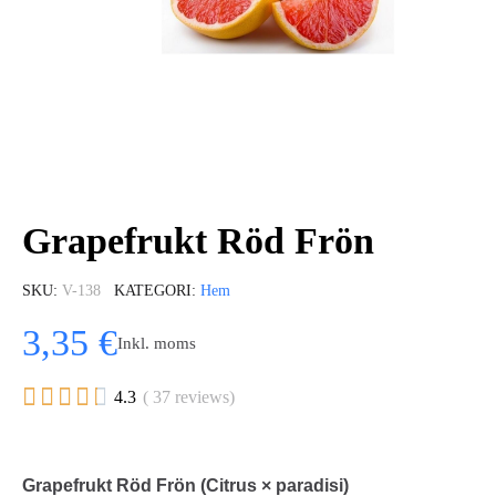
Grapefrukt Röd Frön
SKU
V-138
KATEGORI
Hem
3,35 €
Inkl. moms





4.3
( 37 reviews)
Grapefrukt Röd Frön (Citrus × paradisi)