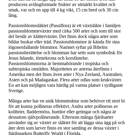
producera avlångformade frukter av utmärkt kvalitet och
smak, var och en upp till 4 kg vikt, 15 cm bred och 30 cm
lång.
Passionsblomssläktet (Passiflora) är ett växtsläkte i familjen
passionsblommeväxter med cirka 500 arter och som till stor
del består av klätterväxter. Det finns dock några arter som
bildar buskar eller träd. Passionsblommor är kända för sina
iögonenfallande blommor. Namnet syftar på Bibelns
passionsberättelse och blomman har setts som symbolisk för
Jesus lidande, törnekrona och korsfästelse.
Passionsblommorna är hemmahörande i tropiska och
subtropiska områden. Majoriteten av arterna återfinns i
Amerika men det finns även arter i Nya Zeeland, Australien,
Asien och på Madagaskar. Flera arter odlas som krukväxter.
En art kan möjligen vara härdig på varma platser i sydligaste
Sverige.
Många arter har en unik blomstruktur som behöver ett stort bi
för att kunna pollineras effektivt. Andra arter pollineras av
kolibrier, fladdermöss, humlor eller getingar och några är
dessutom självpollinerande. Eftersom många fjärilsarter
använder sig av växter av släktet för att lägga sina ägg på och
äter dem som larver finns en stor samling av dessa växter i
fjärilsparken Butterfly World i Florida.