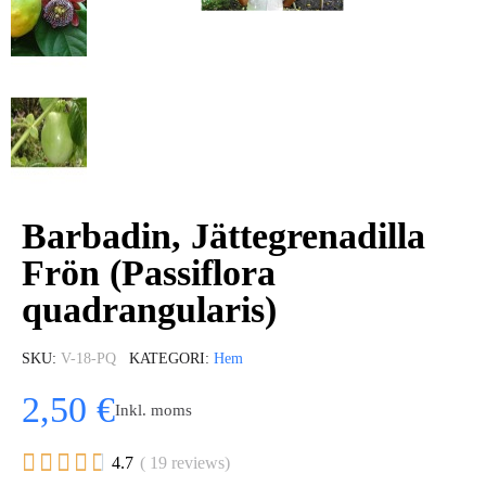
Barbadin, Jättegrenadilla
Frön (Passiflora
quadrangularis)
SKU
V-18-PQ
KATEGORI
Hem
2,50 €
Inkl. moms





4.7
( 19 reviews)