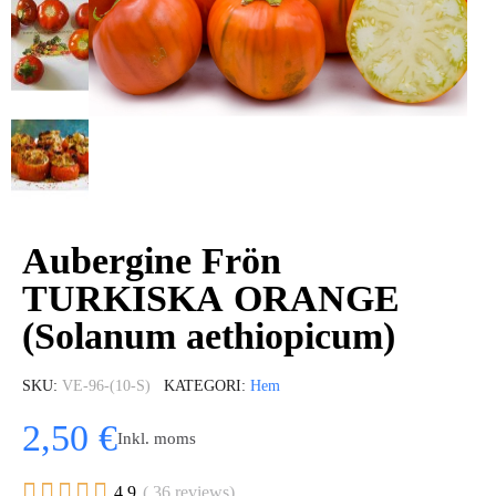
Aubergine Frön
TURKISKA ORANGE
(Solanum aethiopicum)
SKU
VE-96-(10-S)
KATEGORI
Hem
2,50 €
Inkl. moms





4.9
( 36 reviews)