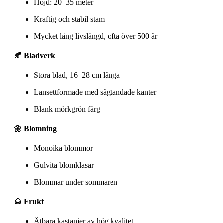
Höjd: 20–35 meter
Kraftig och stabil stam
Mycket lång livslängd, ofta över 500 år
🍂 Bladverk
Stora blad, 16–28 cm långa
Lansettformade med sågtandade kanter
Blank mörkgrön färg
🌼 Blomning
Monoika blommor
Gulvita blomklasar
Blommar under sommaren
🌰 Frukt
Ätbara kastanjer av hög kvalitet