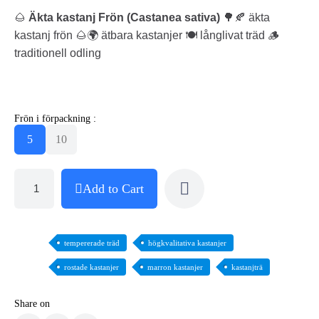
🌰
Äkta kastanj Frön (Castanea sativa)
🌳🍂 äkta
kastanj frön 🌰🌍 ätbara kastanjer 🍽️ långlivat träd 🪵
traditionell odling
Frön i förpackning :
5
10
Add to Cart
tempererade träd
högkvalitativa kastanjer
rostade kastanjer
marron kastanjer
kastanjträ
Share on