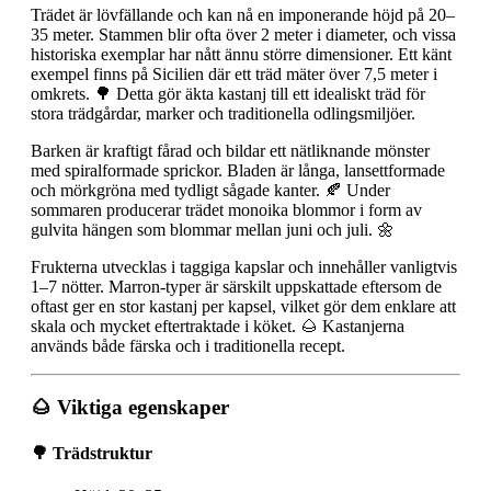
Trädet är lövfällande och kan nå en imponerande höjd på 20–
35 meter. Stammen blir ofta över 2 meter i diameter, och vissa
historiska exemplar har nått ännu större dimensioner. Ett känt
exempel finns på Sicilien där ett träd mäter över 7,5 meter i
omkrets. 🌳 Detta gör äkta kastanj till ett idealiskt träd för
stora trädgårdar, marker och traditionella odlingsmiljöer.
Barken är kraftigt fårad och bildar ett nätliknande mönster
med spiralformade sprickor. Bladen är långa, lansettformade
och mörkgröna med tydligt sågade kanter. 🍂 Under
sommaren producerar trädet monoika blommor i form av
gulvita hängen som blommar mellan juni och juli. 🌼
Frukterna utvecklas i taggiga kapslar och innehåller vanligtvis
1–7 nötter. Marron-typer är särskilt uppskattade eftersom de
oftast ger en stor kastanj per kapsel, vilket gör dem enklare att
skala och mycket eftertraktade i köket. 🌰 Kastanjerna
används både färska och i traditionella recept.
🌰 Viktiga egenskaper
🌳 Trädstruktur