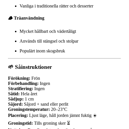
Vanliga i traditionella rätter och desserter
🪵 Träanvändning
Mycket hållbart och vädertåligt
Används till stängsel och stolpar
Populärt inom skogsbruk
🌱 Såinstruktioner
Förökning:
Frön
Förbehandling:
Ingen
Stratifiering:
Ingen
Såtid:
Hela året
Sådjup:
1 cm
Såjord:
Såjord + sand eller perlit
Groningstemperatur:
20–23°C
Placering:
Ljust läge, håll jorden jämnt fuktig ☀️
Groningstid:
Tills groning sker ⏳