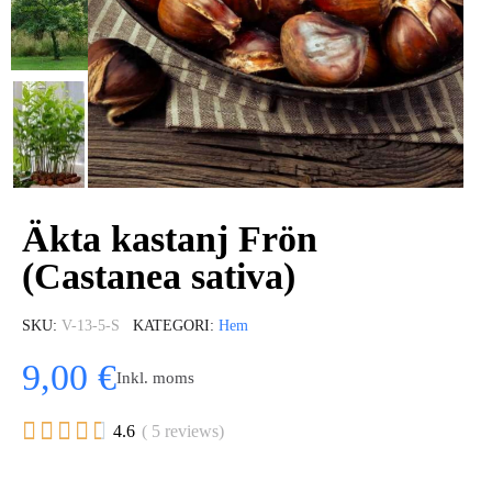
Äkta kastanj Frön
(Castanea sativa)
SKU
V-13-5-S
KATEGORI
Hem
9,00 €
Inkl. moms





4.6
( 5 reviews)