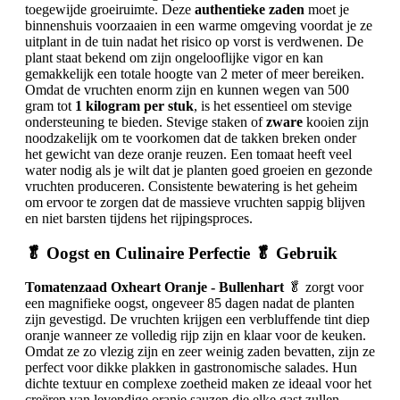
toegewijde groeiruimte. Deze
authentieke zaden
moet je
binnenshuis voorzaaien in een warme omgeving voordat je ze
uitplant in de tuin nadat het risico op vorst is verdwenen. De
plant staat bekend om zijn ongelooflijke vigor en kan
gemakkelijk een totale hoogte van 2 meter of meer bereiken.
Omdat de vruchten enorm zijn en kunnen wegen van 500
gram tot
1 kilogram per stuk
, is het essentieel om stevige
ondersteuning te bieden. Stevige staken of
zware
kooien zijn
noodzakelijk om te voorkomen dat de takken breken onder
het gewicht van deze oranje reuzen. Een tomaat heeft veel
water nodig als je wilt dat je planten goed groeien en gezonde
vruchten produceren. Consistente bewatering is het geheim
om ervoor te zorgen dat de massieve vruchten sappig blijven
en niet barsten tijdens het rijpingsproces.
🥬 Oogst en Culinaire Perfectie 🥬 Gebruik
Tomatenzaad Oxheart Oranje - Bullenhart
🥬 zorgt voor
een magnifieke oogst, ongeveer 85 dagen nadat de planten
zijn gevestigd. De vruchten krijgen een verbluffende tint diep
oranje wanneer ze volledig rijp zijn en klaar voor de keuken.
Omdat ze zo vlezig zijn en zeer weinig zaden bevatten, zijn ze
perfect voor dikke plakken in gastronomische salades. Hun
dichte textuur en complexe zoetheid maken ze ideaal voor het
creëren van levendige oranje sauzen die elke gast zullen