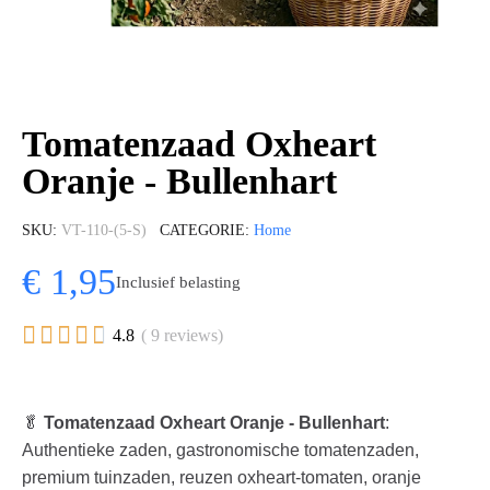
Tomatenzaad Oxheart
Oranje - Bullenhart
SKU
VT-110-(5-S)
CATEGORIE
Home
€ 1,95
Inclusief belasting





4.8
( 9 reviews)
🥬
Tomatenzaad Oxheart Oranje - Bullenhart
:
Authentieke zaden, gastronomische tomatenzaden,
premium tuinzaden, reuzen oxheart-tomaten, oranje