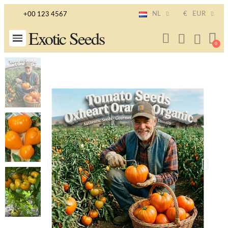
NL
€
EUR
+00 123 4567
Exotic Seeds