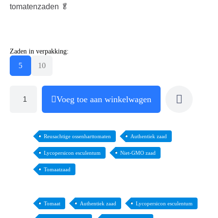
tomatenzaden 🥬
Zaden in verpakking:
5
10
Voeg toe aan winkelwagen
Reusachtige ossenharttomaten
Authentiek zaad
Lycopersicon esculentum
Niet-GMO zaad
Tomaatzaad
Tomaat
Authentiek zaad
Lycopersicon esculentum