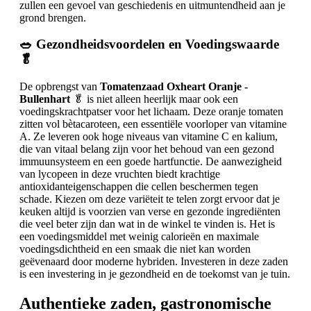
zullen een gevoel van geschiedenis en uitmuntendheid aan je
grond brengen.
🥗 Gezondheidsvoordelen en Voedingswaarde
🥬
De opbrengst van
Tomatenzaad Oxheart Oranje -
Bullenhart
🥬 is niet alleen heerlijk maar ook een
voedingskrachtpatser voor het lichaam. Deze oranje tomaten
zitten vol bètacaroteen, een essentiële voorloper van vitamine
A. Ze leveren ook hoge niveaus van vitamine C en kalium,
die van vitaal belang zijn voor het behoud van een gezond
immuunsysteem en een goede hartfunctie. De aanwezigheid
van lycopeen in deze vruchten biedt krachtige
antioxidanteigenschappen die cellen beschermen tegen
schade. Kiezen om deze variëteit te telen zorgt ervoor dat je
keuken altijd is voorzien van verse en gezonde ingrediënten
die veel beter zijn dan wat in de winkel te vinden is. Het is
een voedingsmiddel met weinig calorieën en maximale
voedingsdichtheid en een smaak die niet kan worden
geëvenaard door moderne hybriden. Investeren in deze zaden
is een investering in je gezondheid en de toekomst van je tuin.
Authentieke zaden, gastronomische