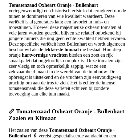
Tomatenzaad Oxheart Oranje - Bullenhart
vertegenwoordigt een historisch erfstuk dat terugkeert om de
tuinen te domineren van wie kwaliteit waardeert. Deze
variëteit is al generaties lang een favoriet in huis- en
moestuinen. Hoewel deze majestueuze oxheart-tomaten al
vele jaren worden geteeld, blijven ze relatief onbekend bij
jongere tuiniers die nog geen echte kwaliteit hebben ervaren.
Deze specifieke variëteit heet Bullenhart en wordt algemeen
beschouwd als de
lekkerste tomaat
die bestaat. Hun diep
oranje
hartvormige vruchten
bieden een zoet en rijk
smaakpalet dat ongelooflijk complex is. Deze tomaten zijn
zeer vlezig en toch opmerkelijk sappig, wat ze een
zeldzaamheid maakt in de wereld van de tuinbouw. De
opbrengst is uitstekend en de vruchten zijn eenvoudigweg
prachtig om aan de tros te zien. Het is echter de intense
tomatensmaak die deze variëteit echt een bijzondere
toevoeging aan elke tuin maakt.
📏 Tomatenzaad Oxheart Oranje - Bullenhart
Zaaien en Klimaat
Het zaaien van deze
Tomatenzaad Oxheart Oranje -
Bullenhart
🥬 vereist gespecialiseerde aandacht en een