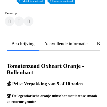
Erfstuk tomaatzaad
Oranje tomaatzaad
Delen op
Beschrijving
Aanvullende informatie
Beoo
Tomatenzaad Oxheart Oranje -
Bullenhart
💰 Prijs: Verpakking van 5 of 10 zaden
🏆 De legendarische oranje tuinschat met intense smaak
en enorme grootte