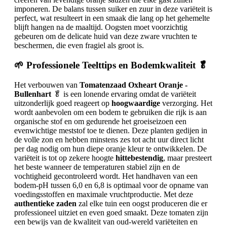
imponeren. De balans tussen suiker en zuur in deze variëteit is
perfect, wat resulteert in een smaak die lang op het gehemelte
blijft hangen na de maaltijd. Oogsten moet voorzichtig
gebeuren om de delicate huid van deze zware vruchten te
beschermen, die even fragiel als groot is.
🌱 Professionele Teelttips en Bodemkwaliteit 🥬
Het verbouwen van
Tomatenzaad Oxheart Oranje -
Bullenhart
🥬 is een lonende ervaring omdat de variëteit
uitzonderlijk goed reageert op
hoogwaardige
verzorging. Het
wordt aanbevolen om een bodem te gebruiken die rijk is aan
organische stof en om gedurende het groeiseizoen een
evenwichtige meststof toe te dienen. Deze planten gedijen in
de volle zon en hebben minstens zes tot acht uur direct licht
per dag nodig om hun diepe oranje kleur te ontwikkelen. De
variëteit is tot op zekere hoogte
hittebestendig
, maar presteert
het beste wanneer de temperaturen stabiel zijn en de
vochtigheid gecontroleerd wordt. Het handhaven van een
bodem-pH tussen 6,0 en 6,8 is optimaal voor de opname van
voedingsstoffen en maximale vruchtproductie. Met deze
authentieke zaden
zal elke tuin een oogst produceren die er
professioneel uitziet en even goed smaakt. Deze tomaten zijn
een bewijs van de kwaliteit van oud-wereld variëteiten en