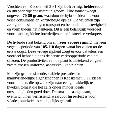
Vruchten van Kecskeméti 3 F1 zijn
bolvormig
,
helderrood
en uitzonderlijk consistent in grootte. Elke tomaat weegt
ongeveer
70-80 gram
, waardoor de hybride ideaal is voor
verse consumptie en kortstondige opslag. De vruchten zijn
zeer goed bestand tegen transport en behouden hun stevigheid
en vorm tijdens het hanteren. Dit is een belangrijk voordeel
voor markten, kleine boerderijen en rechtstreekse verkopers.
De hybride staat bekend om zijn
zeer vroege rijping
, met een
vegetatieperiode van
105-110 dagen
vanaf het zaaien tot de
eerste oogst. Deze vroege rijpheid zorgt ervoor dat telers een
voordeel hebben tijdens de eerste verkoopperiode van het
seizoen. De productiviteit van de plant is uitstekend en geeft
zware trossen uniforme, aantrekkelijke vruchten.
Met zijn grote resistentie, stabiele prestaties en
marktvriendelijke eigenschappen is Kecskeméti 3 F1 ideaal
voor tuinders die op zoek zijn naar een gemakkelijk te
kweken tomaat die het zelfs onder minder ideale
omstandigheden goed doet. De smaak is aangenaam,
evenwichtig en verfrissend, waardoor hij perfect is voor
salades, sandwiches en dagelijks gebruik.