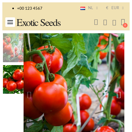
NL
€
EUR
+00 123 4567
Exotic Seeds