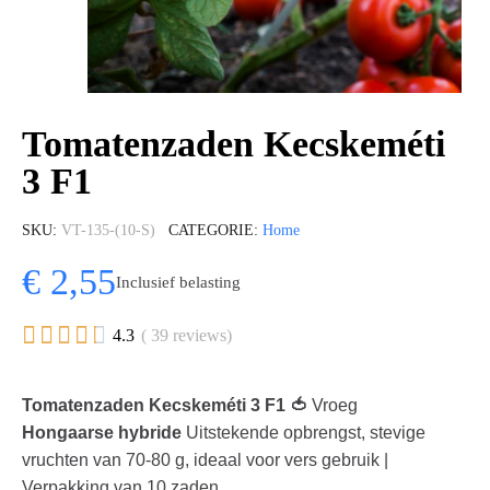
Tomatenzaden Kecskeméti
3 F1
SKU
VT-135-(10-S)
CATEGORIE
Home
€ 2,55
Inclusief belasting





4.3
( 39 reviews)
Tomatenzaden Kecskeméti 3 F1 🍅
Vroeg
Hongaarse hybride
Uitstekende opbrengst, stevige
vruchten van 70-80 g, ideaal voor vers gebruik |
Verpakking van 10 zaden