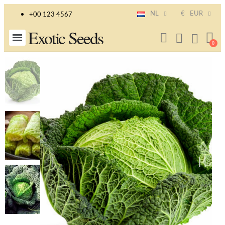
NL
€
EUR
+00 123 4567
Exotic Seeds