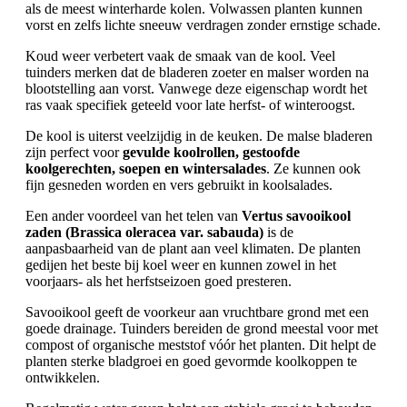
als de meest winterharde kolen. Volwassen planten kunnen
vorst en zelfs lichte sneeuw verdragen zonder ernstige schade.
Koud weer verbetert vaak de smaak van de kool. Veel
tuinders merken dat de bladeren zoeter en malser worden na
blootstelling aan vorst. Vanwege deze eigenschap wordt het
ras vaak specifiek geteeld voor late herfst- of winteroogst.
De kool is uiterst veelzijdig in de keuken. De malse bladeren
zijn perfect voor
gevulde koolrollen, gestoofde
koolgerechten, soepen en wintersalades
. Ze kunnen ook
fijn gesneden worden en vers gebruikt in koolsalades.
Een ander voordeel van het telen van
Vertus savooikool
zaden (Brassica oleracea var. sabauda)
is de
aanpasbaarheid van de plant aan veel klimaten. De planten
gedijen het beste bij koel weer en kunnen zowel in het
voorjaars- als het herfstseizoen goed presteren.
Savooikool geeft de voorkeur aan vruchtbare grond met een
goede drainage. Tuinders bereiden de grond meestal voor met
compost of organische meststof vóór het planten. Dit helpt de
planten sterke bladgroei en goed gevormde koolkoppen te
ontwikkelen.