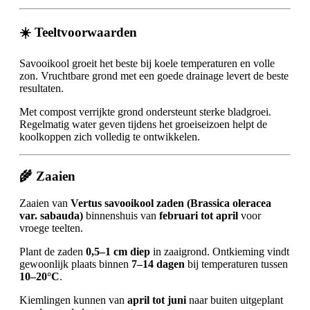
☀️ Teeltvoorwaarden
Savooikool groeit het beste bij koele temperaturen en volle
zon. Vruchtbare grond met een goede drainage levert de beste
resultaten.
Met compost verrijkte grond ondersteunt sterke bladgroei.
Regelmatig water geven tijdens het groeiseizoen helpt de
koolkoppen zich volledig te ontwikkelen.
🌾 Zaaien
Zaaien van
Vertus savooikool zaden (Brassica oleracea
var. sabauda)
binnenshuis van
februari tot april
voor
vroege teelten.
Plant de zaden
0,5–1 cm diep
in zaaigrond. Ontkieming vindt
gewoonlijk plaats binnen
7–14 dagen
bij temperaturen tussen
10–20°C
.
Kiemlingen kunnen van
april tot juni
naar buiten uitgeplant