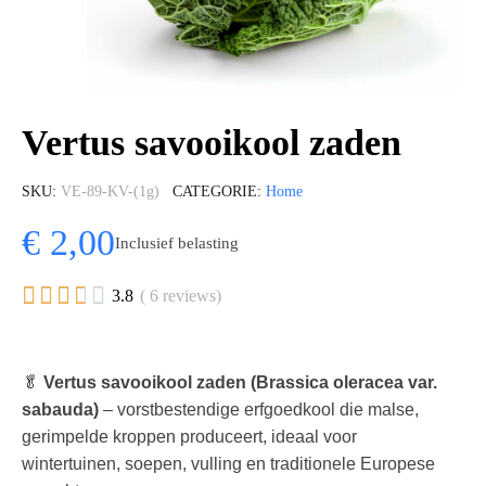
Vertus savooikool zaden
SKU
VE-89-KV-(1g)
CATEGORIE
Home
€ 2,00
Inclusief belasting





3.8
( 6 reviews)
🥬
Vertus savooikool zaden (Brassica oleracea var.
sabauda)
– vorstbestendige erfgoedkool die malse,
gerimpelde kroppen produceert, ideaal voor
wintertuinen, soepen, vulling en traditionele Europese