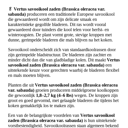
🥬
Vertus savooikool zaden (Brassica oleracea var.
sabauda)
produceren een traditionele Europese savooikool
die gewaardeerd wordt om zijn delicate smaak en
karakteristieke gegolfde bladeren. Dit ras wordt vooral
gewaardeerd door tuinders die kool telen voor herfst- en
winteroogsten. De plant vormt grote, stevige kroppen met
dunne, gerimpelde bladeren die mals blijven na het koken.
Savooikool onderscheidt zich van standaardkoolrassen door
zijn gerimpelde bladstructuur. De bladeren zijn zachter en
minder dicht dan die van gladbladige kolen. Dit maakt
Vertus
savooikool zaden (Brassica oleracea var. sabauda)
een
uitstekende keuze voor gerechten waarbij de bladeren flexibel
en mals moeten blijven.
Planten die uit
Vertus savooikool zaden (Brassica oleracea
var. sabauda)
groeien produceren middelgroene koolkoppen
die gewoonlijk
1,8–2,7 kg (4–6 lbs)
wegen. De kroppen zijn
groot en goed gevormd, met gelaagde bladeren die tijdens het
koken gemakkelijk los te maken zijn.
Een van de belangrijkste voordelen van
Vertus savooikool
zaden (Brassica oleracea var. sabauda)
is hun uitstekende
vorstbestendigheid. Savooikoolrassen staan algemeen bekend