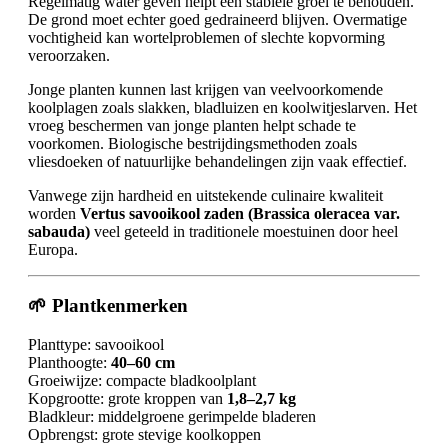
Regelmatig water geven helpt een stabiele groei te behouden.
De grond moet echter goed gedraineerd blijven. Overmatige
vochtigheid kan wortelproblemen of slechte kopvorming
veroorzaken.
Jonge planten kunnen last krijgen van veelvoorkomende
koolplagen zoals slakken, bladluizen en koolwitjeslarven. Het
vroeg beschermen van jonge planten helpt schade te
voorkomen. Biologische bestrijdingsmethoden zoals
vliesdoeken of natuurlijke behandelingen zijn vaak effectief.
Vanwege zijn hardheid en uitstekende culinaire kwaliteit
worden
Vertus savooikool zaden (Brassica oleracea var.
sabauda)
veel geteeld in traditionele moestuinen door heel
Europa.
🌱 Plantkenmerken
Planttype: savooikool
Planthoogte:
40–60 cm
Groeiwijze: compacte bladkoolplant
Kopgrootte: grote kroppen van
1,8–2,7 kg
Bladkleur: middelgroene gerimpelde bladeren
Opbrengst: grote stevige koolkoppen