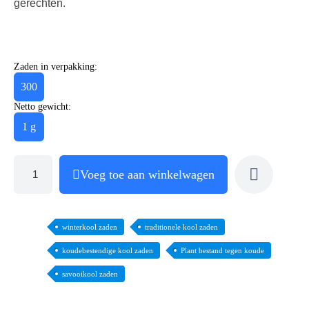
gerechten.
Zaden in verpakking:
300
Netto gewicht:
1 g
Voeg toe aan winkelwagen
winterkool zaden
traditionele kool zaden
koudebestendige kool zaden
Plant bestand tegen koude
savooikool zaden