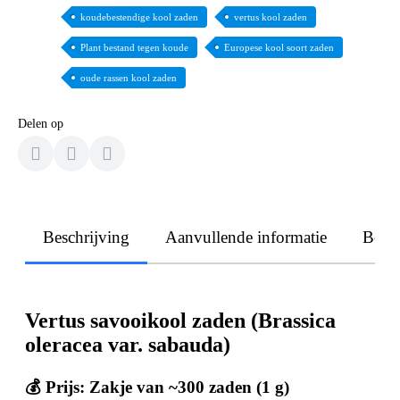
koudebestendige kool zaden
vertus kool zaden
Plant bestand tegen koude
Europese kool soort zaden
oude rassen kool zaden
Delen op
Beschrijving
Aanvullende informatie
Beoo
Vertus savooikool zaden (Brassica
oleracea var. sabauda)
💰 Prijs: Zakje van ~300 zaden (1 g)