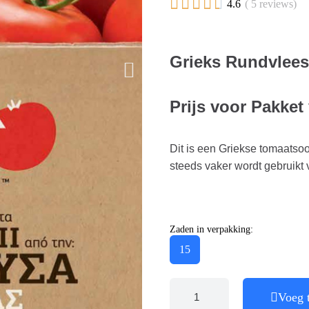





4.6
( 5 reviews)
Grieks Rundvlee
Prijs voor Pakket
Dit is een Griekse tomaatso
steeds vaker wordt gebruikt 
Zaden in verpakking:
15
Voeg 