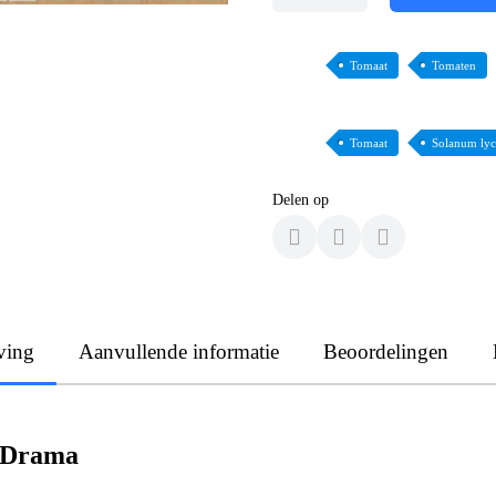
Tomaat
Tomaten
Tomaat
Solanum ly
Delen op
ving
Aanvullende informatie
Beoordelingen
a Drama