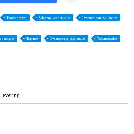
Tomatenzaden
Solanum lycopersicum
Lycopersicon esculentum
copersicum
Tomaten
Lycopersicon esculentum
Tomatenzaden
Levering