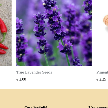
Piment Zaden (Pimenta dioica)
SNEL BEKIJKEN
€ 2,25
€ 2,50
Ons bedrijf
Uw accou