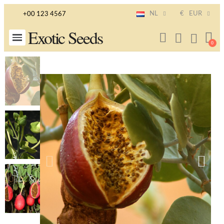
NL
€
EUR
+00 123 4567
Exotic Seeds