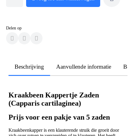
Delen op
Beschrijving
Aanvullende informatie
Beoo
Kraakbeen Kappertje Zaden
(Capparis cartilaginea)
Prijs voor een pakje van 5 zaden
Kraakbeenkapper is een klauterende struik die groeit door
zich over rotsen te verspreiden of te klauteren. Het heeft