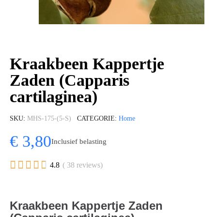
Kraakbeen Kappertje
Zaden (Capparis
cartilaginea)
SKU
MHS-175-(5-S)
CATEGORIE
Home
€ 3,80
Inclusief belasting





4.8
( 38 reviews)
Kraakbeen Kappertje Zaden