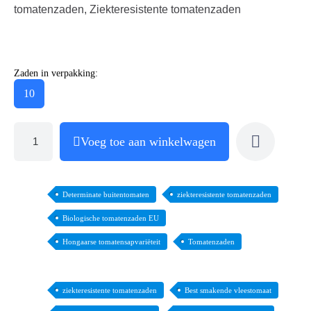
tomatenzaden, Ziekteresistente tomatenzaden
Zaden in verpakking:
10
Voeg toe aan winkelwagen
Determinate buitentomaten
ziekteresistente tomatenzaden
Biologische tomatenzaden EU
Hongaarse tomatensapvariëteit
Tomatenzaden
ziekteresistente tomatenzaden
Best smakende vleestomaat