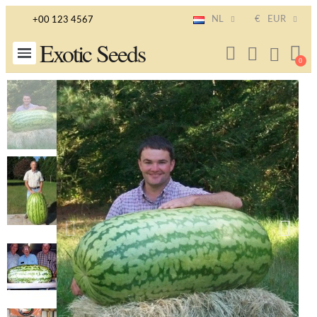
NL
€
EUR
+00 123 4567
Exotic Seeds