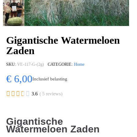
Gigantische Watermeloen
Zaden
SKU
VE-117-G-(2g)
CATEGORIE
Home
€ 6,00
Inclusief belasting





3.6
( 5 reviews)
Gigantische
Watermeloen Zaden