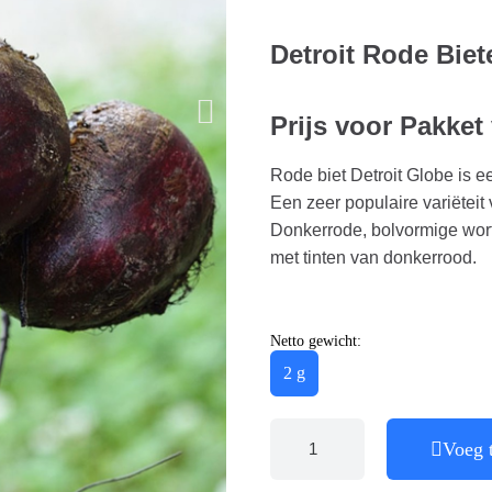
Detroit Rode Bie
Prijs voor Pakket
Rode biet Detroit Globe is e
Een zeer populaire variëtei
Donkerrode, bolvormige wort
met tinten van donkerrood.
Netto gewicht:
2 g
Voeg 