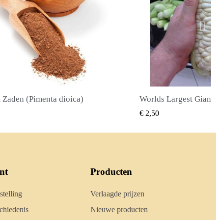
Worlds Largest Giant Corn Zaden Cuzco - Cusco
SNEL BEKIJKEN
SNEL BE
€ 2,40
nt
Producten
stelling
Verlaagde prijzen
hiedenis
Nieuwe producten