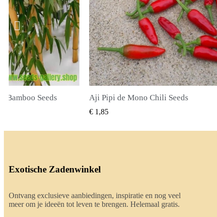
li Seeds
True Lavender Seeds
BEKIJKEN
SNEL BEKIJKEN
€ 2,00
Exotische Zadenwinkel
Ontvang exclusieve aanbiedingen, inspiratie en nog veel
meer om je ideeën tot leven te brengen. Helemaal gratis.