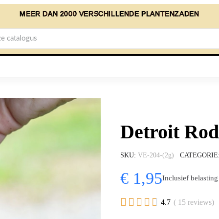
MEER DAN 2000 VERSCHILLENDE PLANTENZADEN
Detroit Rod
SKU
VE-204-(2g)
CATEGORIE
€ 1,95
Inclusief belasting





4.7
( 15 reviews)