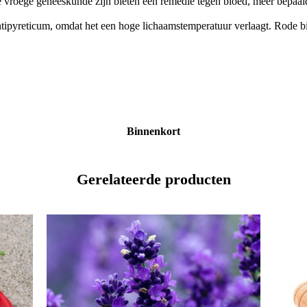
 de vroege geneeskunde zijn bieten een remedie tegen bloed, meer bep
antipyreticum, omdat het een hoge lichaamstemperatuur verlaagt. Rode 
Binnenkort
Gerelateerde producten