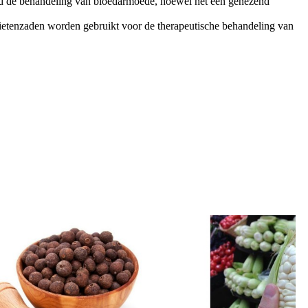
aald de behandeling van bloedarmoede, hoewel het een genezend
bietenzaden worden gebruikt voor de therapeutische behandeling van