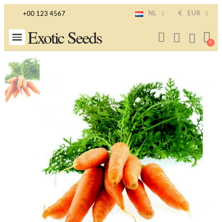
NL
€
EUR
+00 123 4567
Exotic Seeds