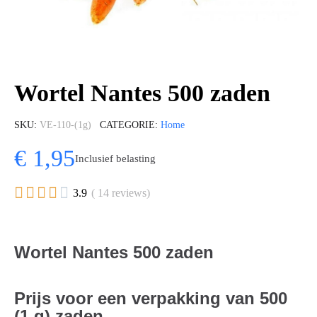
Wortel Nantes 500 zaden
SKU
VE-110-(1g)
CATEGORIE
Home
€ 1,95
Inclusief belasting





3.9
( 14 reviews)
Wortel Nantes 500 zaden
Prijs voor een verpakking van 500
(1 g) zaden.