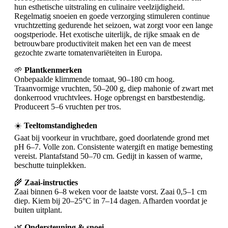
hun esthetische uitstraling en culinaire veelzijdigheid.
Regelmatig snoeien en goede verzorging stimuleren continue
vruchtzetting gedurende het seizoen, wat zorgt voor een lange
oogstperiode. Het exotische uiterlijk, de rijke smaak en de
betrouwbare productiviteit maken het een van de meest
gezochte zwarte tomatenvariëteiten in Europa.
🌱
Plantkenmerken
Onbepaalde klimmende tomaat, 90–180 cm hoog.
Traanvormige vruchten, 50–200 g, diep mahonie of zwart met
donkerrood vruchtvlees. Hoge opbrengst en barstbestendig.
Produceert 5–6 vruchten per tros.
☀️
Teeltomstandigheden
Gaat bij voorkeur in vruchtbare, goed doorlatende grond met
pH 6–7. Volle zon. Consistente watergift en matige bemesting
vereist. Plantafstand 50–70 cm. Gedijt in kassen of warme,
beschutte tuinplekken.
🌾
Zaai-instructies
Zaai binnen 6–8 weken voor de laatste vorst. Zaai 0,5–1 cm
diep. Kiem bij 20–25°C in 7–14 dagen. Afharden voordat je
buiten uitplant.
🌿
Ondersteuning & snoei