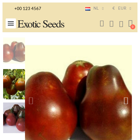
NL
€
EUR
+00 123 4567
Exotic Seeds