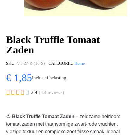
Black Truffle Tomaat
Zaden
SKU
VT-27-R-(10-S)
CATEGORIE
Home
€ 1,85
Inclusief belasting





3.9
( 14 reviews)
🍅
Black Truffle Tomaat Zaden
– zeldzame heirloom
tomaat zaden met traanvormige zwart-rode vruchten,
vlezige textuur en complexe zoet-frisse smaak, ideaal