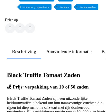
Solanum lycopersicum
Tomaten
Tomatenzaden
Delen op
Beschrijving
Aanvullende informatie
Beoo
Black Truffle Tomaat Zaden
💰 Prijs: verpakking van 10 of 50 zaden
Black Truffle Tomaat Zaden zijn een uitzonderlijke
heirloomvariëteit, bekend om hun traanvormige vruchten die
rijpen tot diep mahonie of zwart met rijk donkerrood
vruchtvlees. Elke middelgrote vrucht weegt 50–200 g en biedt