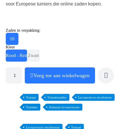
voor Europese tuiniers die online zaden kopen.
Zaden in verpakking:
10
Kleur
Rood - Red
Zwart
Voeg toe aan winkelwagen
Tomaat
Tomatenzaden
Lycopersicon esculentum
Tomaten
Solanum lycopersicum
Lycopersicon esculentum
Tomaat