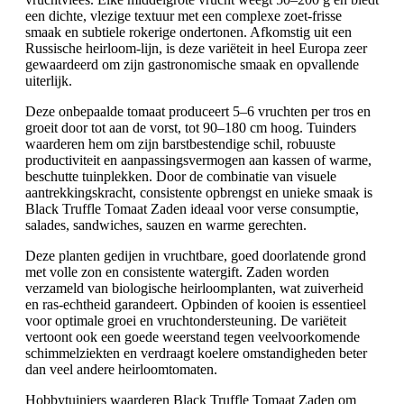
een dichte, vlezige textuur met een complexe zoet-frisse
smaak en subtiele rokerige ondertonen. Afkomstig uit een
Russische heirloom-lijn, is deze variëteit in heel Europa zeer
gewaardeerd om zijn gastronomische smaak en opvallende
uiterlijk.
Deze onbepaalde tomaat produceert 5–6 vruchten per tros en
groeit door tot aan de vorst, tot 90–180 cm hoog. Tuinders
waarderen hem om zijn barstbestendige schil, robuuste
productiviteit en aanpassingsvermogen aan kassen of warme,
beschutte tuinplekken. Door de combinatie van visuele
aantrekkingskracht, consistente opbrengst en unieke smaak is
Black Truffle Tomaat Zaden ideaal voor verse consumptie,
salades, sandwiches, sauzen en warme gerechten.
Deze planten gedijen in vruchtbare, goed doorlatende grond
met volle zon en consistente watergift. Zaden worden
verzameld van biologische heirloomplanten, wat zuiverheid
en ras-echtheid garandeert. Opbinden of kooien is essentieel
voor optimale groei en vruchtondersteuning. De variëteit
vertoont ook een goede weerstand tegen veelvoorkomende
schimmelziekten en verdraagt koelere omstandigheden beter
dan veel andere heirloomtomaten.
Hobbytuiniers waarderen Black Truffle Tomaat Zaden om