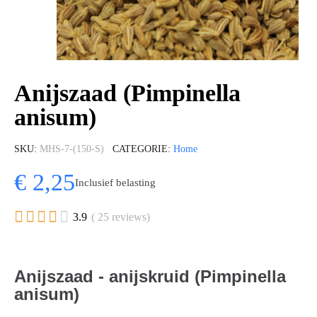
Anijszaad (Pimpinella
anisum)
SKU
MHS-7-(150-S)
CATEGORIE
Home
€ 2,25
Inclusief belasting





3.9
( 25 reviews)
Anijszaad - anijskruid (Pimpinella
anisum)