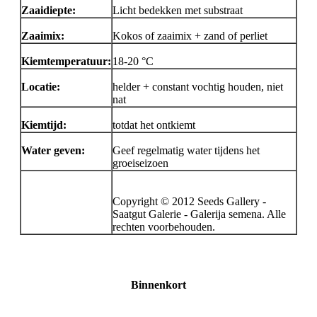
Zaaidiepte:
Licht bedekken met substraat
Zaaimix:
Kokos of zaaimix + zand of perliet
Kiemtemperatuur:
18-20 °C
Locatie:
helder + constant vochtig houden, niet
nat
Kiemtijd:
totdat het ontkiemt
Water geven:
Geef regelmatig water tijdens het
groeiseizoen
Copyright © 2012 Seeds Gallery -
Saatgut Galerie - Galerija semena. Alle
rechten voorbehouden.
Binnenkort