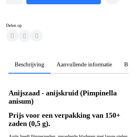
Delen op
Beschrijving
Aanvullende informatie
Beoo
Anijszaad - anijskruid (Pimpinella
anisum)
Prijs voor een verpakking van 150+
zaden (0,5 g).
Anijs heeft fijngesneden, gevederde bladeren met lange stelen