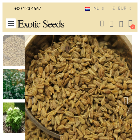
NL
€
EUR
+00 123 4567
Exotic Seeds