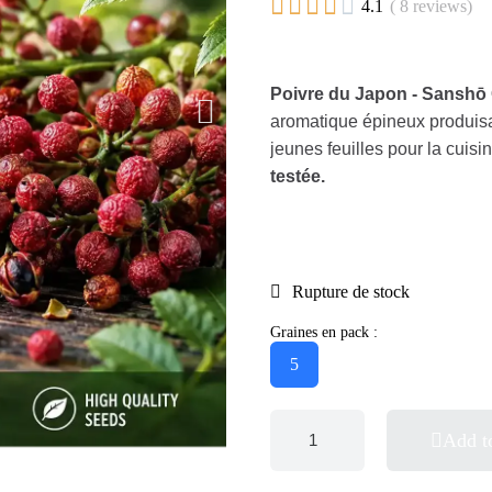





4.1
( 8 reviews)
Poivre du Japon - Sanshō 
aromatique épineux produisan
jeunes feuilles pour la cuis
testée.
Rupture de stock
Graines en pack :
5
Add t