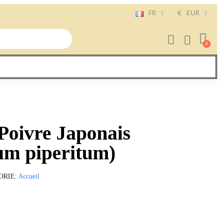
FR
€
EUR
Poivre Japonais
um piperitum)
ORIE
Accueil