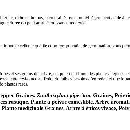
 fertile, riche en humus, bien drainé, avec un pH légèrement acide à n
ngue durée ou petit arbre à croissance modérée.
tir une excellente qualité et un fort potentiel de germination, vous per
ues et ses grains de poivre, ce qui en fait l’une des plantes à épices les
xcellente résistance au froid, de faibles besoins d’entretien et une long
de plantes rares.
Pepper Graines,
Zanthoxylum piperitum
Graines, Poivri
ices rustique, Plante à poivre comestible, Arbre aromat
 Plante médicinale Graines, Arbre à épices vivace, Poivr