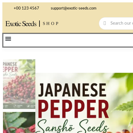
+00 123 4567
support@exotic-seeds.com
Exotic Seeds
SHOP