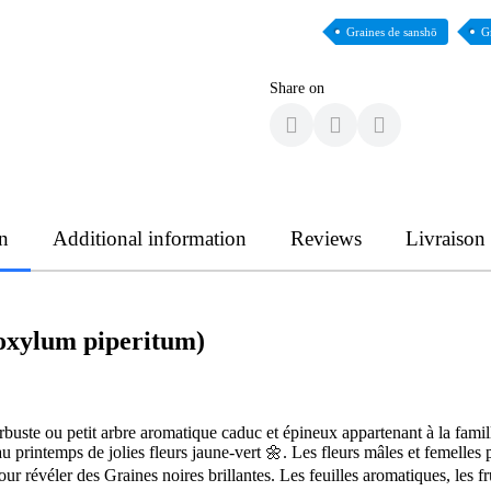
Graines de sanshō
G
Share on
n
Additional information
Reviews
Livraison
oxylum piperitum)
rbuste ou petit arbre aromatique caduc et épineux appartenant à la famil
au printemps de jolies fleurs jaune-vert 🌼. Les fleurs mâles et femelles p
ur révéler des Graines noires brillantes. Les feuilles aromatiques, les fru