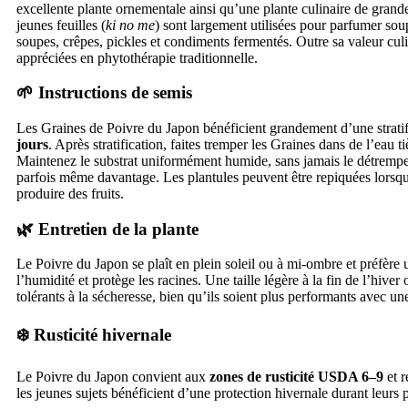
excellente plante ornementale ainsi qu’une plante culinaire de gran
jeunes feuilles (
ki no me
) sont largement utilisées pour parfumer sou
soupes, crêpes, pickles et condiments fermentés. Outre sa valeur culin
appréciées en phytothérapie traditionnelle.
🌱 Instructions de semis
Les Graines de Poivre du Japon bénéficient grandement d’une stratifi
jours
. Après stratification, faites tremper les Graines dans de l’eau 
Maintenez le substrat uniformément humide, sans jamais le détrempe
parfois même davantage. Les plantules peuvent être repiquées lorsqu
produire des fruits.
🌿 Entretien de la plante
Le Poivre du Japon se plaît en plein soleil ou à mi-ombre et préfère u
l’humidité et protège les racines. Une taille légère à la fin de l’hi
tolérants à la sécheresse, bien qu’ils soient plus performants avec un
❄️ Rusticité hivernale
Le Poivre du Japon convient aux
zones de rusticité USDA 6–9
et r
les jeunes sujets bénéficient d’une protection hivernale durant leurs