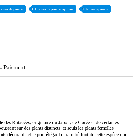
raines de poivre
Graines de poivre japonais
Poivre japonais
 - Paiement
le des Rutacées, originaire du Japon, de Corée et de certaines
oussent sur des plants distincts, et seuls les plants femelles
its décoratifs et le port élégant et ramifié font de cette espèce une