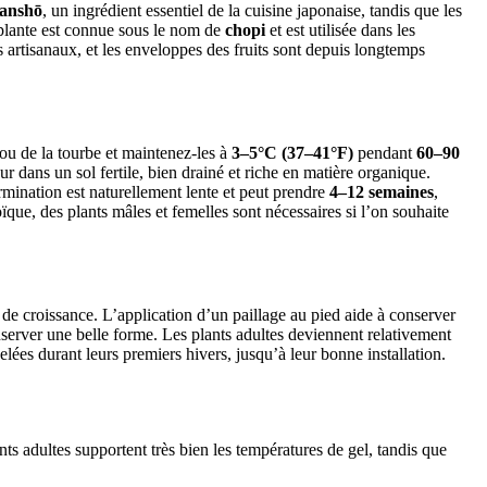
anshō
, un ingrédient essentiel de la cuisine japonaise, tandis que les
a plante est connue sous le nom de
chopi
et est utilisée dans les
s artisanaux, et les enveloppes des fruits sont depuis longtemps
ou de la tourbe et maintenez-les à
3–5°C (37–41°F)
pendant
60–90
r dans un sol fertile, bien drainé et riche en matière organique.
rmination est naturellement lente et peut prendre
4–12 semaines
,
que, des plants mâles et femelles sont nécessaires si l’on souhaite
n de croissance. L’application d’un paillage au pied aide à conserver
onserver une belle forme. Les plants adultes deviennent relativement
elées durant leurs premiers hivers, jusqu’à leur bonne installation.
ants adultes supportent très bien les températures de gel, tandis que