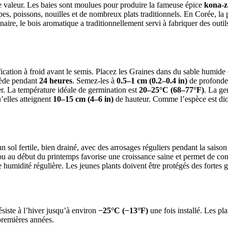
de valeur. Les baies sont moulues pour produire la fameuse épice
kona-z
pes, poissons, nouilles et de nombreux plats traditionnels. En Corée, l
aire, le bois aromatique a traditionnellement servi à fabriquer des outil
cation à froid avant le semis. Placez les Graines dans du sable humide 
tiède pendant
24 heures
. Semez-les à
0.5–1 cm (0.2–0.4 in)
de profondeu
r. La température idéale de germination est
20–25°C (68–77°F)
. La ge
’elles atteignent
10–15 cm (4–6 in)
de hauteur. Comme l’espèce est dioï
n sol fertile, bien drainé, avec des arrosages réguliers pendant la saiso
ver ou au début du printemps favorise une croissance saine et permet de c
e humidité régulière. Les jeunes plants doivent être protégés des fortes g
ésiste à l’hiver jusqu’à environ
−25°C (−13°F)
une fois installé. Les pl
 premières années.