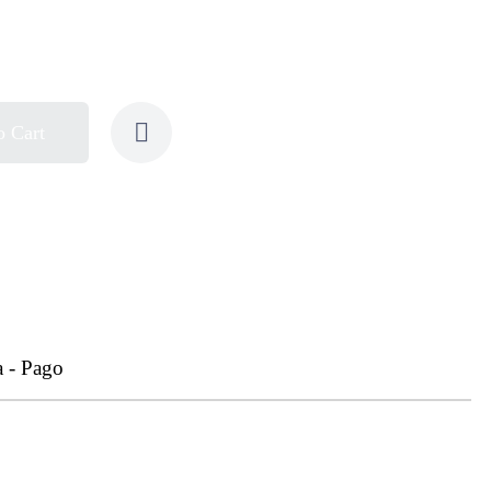
o Cart
a - Pago