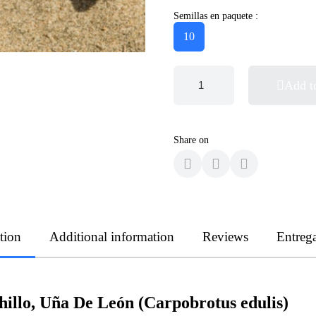
Semillas en paquete :
10
Add t
Share on
tion
Additional information
Reviews
Entreg
hillo, Uña De León (Carpobrotus edulis)