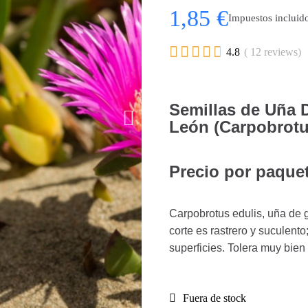
1,85 €
Impuestos incluid





4.8
( 12 reviews)
Semillas de Uña D
León (Carpobrotu
Precio por paquet
Carpobrotus edulis, uña de 
corte es rastrero y suculent
superficies. Tolera muy bien
Fuera de stock