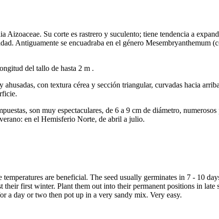
lia Aizoaceae. Su corte es rastrero y suculento; tiene tendencia a expan
linidad. Antiguamente se encuadraba en el género Mesembryanthemum (com
ongitud del tallo de hasta 2 m .
y ahusadas, con textura cérea y sección triangular, curvadas hacia arri
ficie.
Compuestas, son muy espectaculares, de 6 a 9 cm de diámetro, numerosos
verano: en el Hemisferio Norte, de abril a julio.
temperatures are beneficial. The seed usually germinates in 7 - 10 days
their first winter. Plant them out into their permanent positions in late 
for a day or two then pot up in a very sandy mix. Very easy.