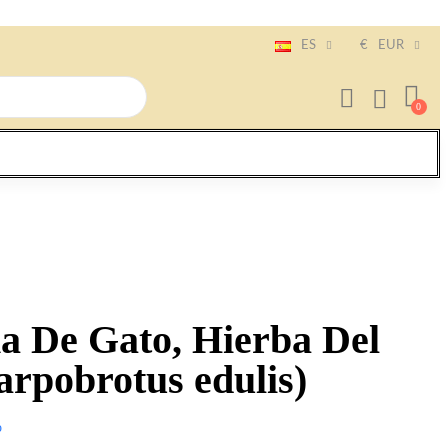
ES
€
EUR
a De Gato, Hierba Del
arpobrotus edulis)
o