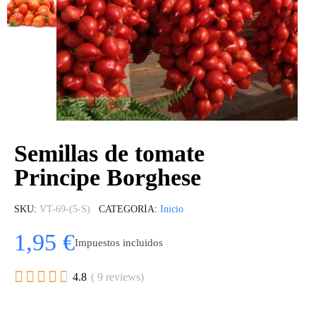
Semillas de tomate
Principe Borghese
SKU
VT-69-(5-S)
CATEGORÍA
Inicio
1,95 €
Impuestos incluidos





4.8
( 9 reviews)