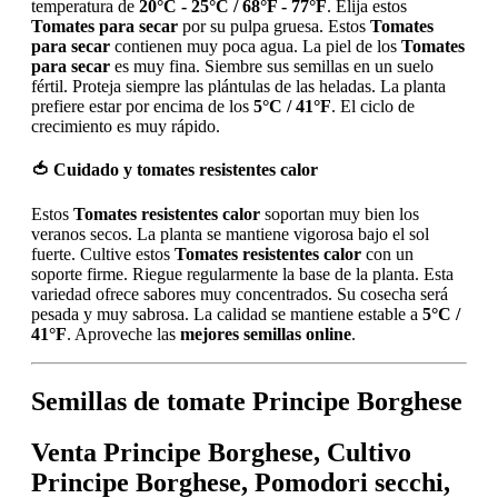
temperatura de
20°C - 25°C / 68°F - 77°F
. Elija estos
Tomates para secar
por su pulpa gruesa. Estos
Tomates
para secar
contienen muy poca agua. La piel de los
Tomates
para secar
es muy fina. Siembre sus semillas en un suelo
fértil. Proteja siempre las plántulas de las heladas. La planta
prefiere estar por encima de los
5°C / 41°F
. El ciclo de
crecimiento es muy rápido.
🍅
Cuidado y tomates resistentes calor
Estos
Tomates resistentes calor
soportan muy bien los
veranos secos. La planta se mantiene vigorosa bajo el sol
fuerte. Cultive estos
Tomates resistentes calor
con un
soporte firme. Riegue regularmente la base de la planta. Esta
variedad ofrece sabores muy concentrados. Su cosecha será
pesada y muy sabrosa. La calidad se mantiene estable a
5°C /
41°F
. Aproveche las
mejores semillas online
.
Semillas de tomate Principe Borghese
Venta Principe Borghese, Cultivo
Principe Borghese, Pomodori secchi,