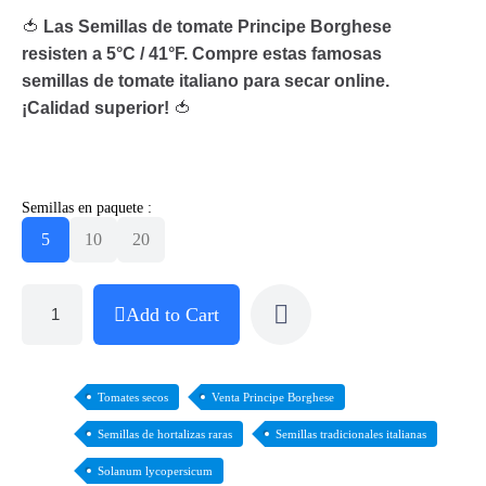
🍅
Las Semillas de tomate Principe Borghese
resisten a 5°C / 41°F. Compre estas famosas
semillas de tomate italiano para secar online.
¡Calidad superior!
🍅
Semillas en paquete :
5
10
20
Add to Cart
Tomates secos
Venta Principe Borghese
Semillas de hortalizas raras
Semillas tradicionales italianas
Solanum lycopersicum