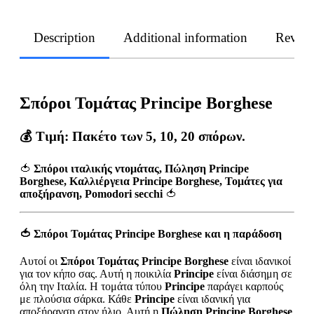
Description
Additional information
Revie
Σπόροι Τομάτας Principe Borghese
💰 Τιμή: Πακέτο των 5, 10, 20 σπόρων.
🍅
Σπόροι ιταλικής ντομάτας, Πώληση Principe
Borghese, Καλλιέργεια Principe Borghese, Τομάτες για
αποξήρανση, Pomodori secchi
🍅
🍅
Σπόροι Τομάτας Principe Borghese και η παράδοση
Αυτοί οι
Σπόροι Τομάτας Principe Borghese
είναι ιδανικοί
για τον κήπο σας. Αυτή η ποικιλία
Principe
είναι διάσημη σε
όλη την Ιταλία. Η τομάτα τύπου
Principe
παράγει καρπούς
με πλούσια σάρκα. Κάθε
Principe
είναι ιδανική για
αποξήρανση στον ήλιο. Αυτή η
Πώληση Principe Borghese