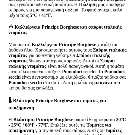
σας εγγυάται αυθεντική ποιότητα. Η
Πώληση
μας προσφέρει
σπόρους για μια παραγωγική σοδειά. Το φυτό αντέχει καλά
μέχρι τους
5°C / 41°F
.
🍅
Καλλιέργεια Principe Borghese και σπόροι ιταλικής
ντομάτας
Μια σωστή
Καλλιέργεια Principe Borghese
χρειάζεται
άφθονο ήλιο. Χρησιμοποιήστε αυτούς τους
Σπόροι ιταλικής
ντομάτας
για αυθεντική γεύση. Οι
Σπόροι ιταλικής
ντομάτας
δίνουν σταθερούς καρπούς. Αυτοί οι
Σπόροι
ιταλικής ντομάτας
είναι πολύ παραγωγικοί. Αυτή η τομάτα
είναι τέλεια για να φτιάξετε
Pomodori secchi
. Τα
Pomodori
secchi
είναι πεντανόστιμα με ελαιόλαδο. Φτιάξτε τα δικά σας
Pomodori secchi
στο σπίτι. Αυτή η κόκκινη
μπανάνα
του
κήπου θα σας εκπλήξει.
🌡️
Βλάστηση Principe Borghese και τομάτες για
αποξήρανση
Η
Βλάστηση Principe Borghese
απαιτεί θερμοκρασία
20°C
- 25°C / 68°F - 77°F
. Επιλέξτε αυτές τις
Τομάτες για
αποξήρανση
για την πυκνή τους σάρκα. Αυτές οι
Τομάτες