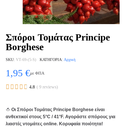
Σπόροι Τομάτας Principe
Borghese
SKU
VT-69-(5-S)
ΚΑΤΗΓΟΡΊΑ
Αρχική
1,95 €
με ΦΠΑ





4.8
( 9 reviews)
🍅
Οι Σπόροι Τομάτας Principe Borghese είναι
ανθεκτικοί στους 5°C / 41°F. Αγοράστε σπόρους για
λιαστές ντομάτες online. Κορυφαία ποιότητα!