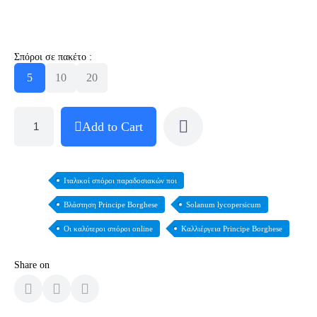
Σπόροι σε πακέτο :
5
10
20
Add to Cart
Ιταλικοί σπόροι παραδοσιακών ποι
Βλάστηση Principe Borghese
Solanum lycopersicum
Οι καλύτεροι σπόροι online
Καλλιέργεια Principe Borghese
Share on