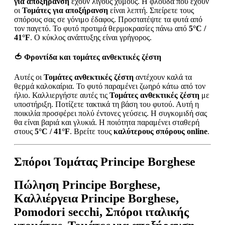
για αποξήρανση
έχουν λίγους χυμούς. Η φλούδα που έχουν
οι
Τομάτες για αποξήρανση
είναι λεπτή. Σπείρετε τους
σπόρους σας σε γόνιμο έδαφος. Προστατέψτε τα φυτά από
τον παγετό. Το φυτό προτιμά θερμοκρασίες πάνω από
5°C /
41°F
. Ο κύκλος ανάπτυξης είναι γρήγορος.
🍅
Φροντίδα και τομάτες ανθεκτικές ζέστη
Αυτές οι
Τομάτες ανθεκτικές ζέστη
αντέχουν καλά τα
θερμά καλοκαίρια. Το φυτό παραμένει ζωηρό κάτω από τον
ήλιο. Καλλιεργήστε αυτές τις
Τομάτες ανθεκτικές ζέστη
με
υποστήριξη. Ποτίζετε τακτικά τη βάση του φυτού. Αυτή η
ποικιλία προσφέρει πολύ έντονες γεύσεις. Η συγκομιδή σας
θα είναι βαριά και γλυκιά. Η ποιότητα παραμένει σταθερή
στους
5°C / 41°F
. Βρείτε τους
καλύτερους σπόρους online
.
Σπόροι Τομάτας Principe Borghese
Πώληση Principe Borghese,
Καλλιέργεια Principe Borghese,
Pomodori secchi, Σπόροι ιταλικής