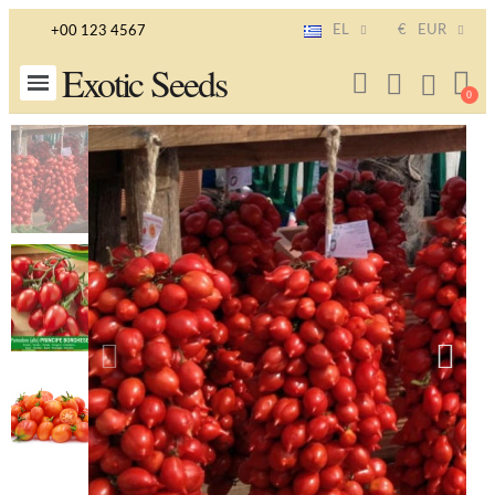
EL
€
EUR
+00 123 4567
Exotic Seeds