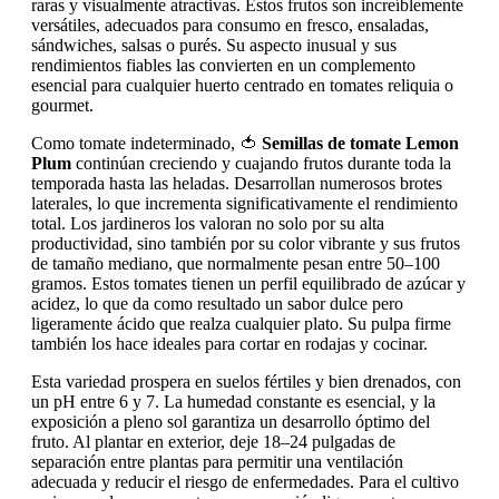
raras y visualmente atractivas. Estos frutos son increíblemente
versátiles, adecuados para consumo en fresco, ensaladas,
sándwiches, salsas o purés. Su aspecto inusual y sus
rendimientos fiables las convierten en un complemento
esencial para cualquier huerto centrado en tomates reliquia o
gourmet.
Como tomate indeterminado, 🍅
Semillas de tomate Lemon
Plum
continúan creciendo y cuajando frutos durante toda la
temporada hasta las heladas. Desarrollan numerosos brotes
laterales, lo que incrementa significativamente el rendimiento
total. Los jardineros los valoran no solo por su alta
productividad, sino también por su color vibrante y sus frutos
de tamaño mediano, que normalmente pesan entre 50–100
gramos. Estos tomates tienen un perfil equilibrado de azúcar y
acidez, lo que da como resultado un sabor dulce pero
ligeramente ácido que realza cualquier plato. Su pulpa firme
también los hace ideales para cortar en rodajas y cocinar.
Esta variedad prospera en suelos fértiles y bien drenados, con
un pH entre 6 y 7. La humedad constante es esencial, y la
exposición a pleno sol garantiza un desarrollo óptimo del
fruto. Al plantar en exterior, deje 18–24 pulgadas de
separación entre plantas para permitir una ventilación
adecuada y reducir el riesgo de enfermedades. Para el cultivo