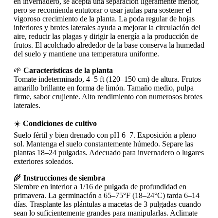
en invernadero, se acepta una separación ligeramente menor,
pero se recomienda entutorar o usar jaulas para sostener el
vigoroso crecimiento de la planta. La poda regular de hojas
inferiores y brotes laterales ayuda a mejorar la circulación del
aire, reducir las plagas y dirigir la energía a la producción de
frutos. El acolchado alrededor de la base conserva la humedad
del suelo y mantiene una temperatura uniforme.
🌱
Características de la planta
Tomate indeterminado, 4–5 ft (120–150 cm) de altura. Frutos
amarillo brillante en forma de limón. Tamaño medio, pulpa
firme, sabor crujiente. Alto rendimiento con numerosos brotes
laterales.
☀️
Condiciones de cultivo
Suelo fértil y bien drenado con pH 6–7. Exposición a pleno
sol. Mantenga el suelo constantemente húmedo. Separe las
plantas 18–24 pulgadas. Adecuado para invernadero o lugares
exteriores soleados.
🌾
Instrucciones de siembra
Siembre en interior a 1/16 de pulgada de profundidad en
primavera. La germinación a 65–75°F (18–24°C) tarda 6–14
días. Trasplante las plántulas a macetas de 3 pulgadas cuando
sean lo suficientemente grandes para manipularlas. Aclimate