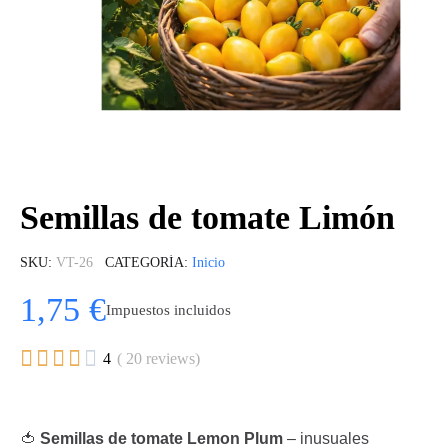
Semillas de tomate Limón
SKU
VT-26
CATEGORÍA
Inicio
1,75 €
Impuestos incluidos





4
( 20 reviews)
🍅
Semillas de tomate Lemon Plum
– inusuales