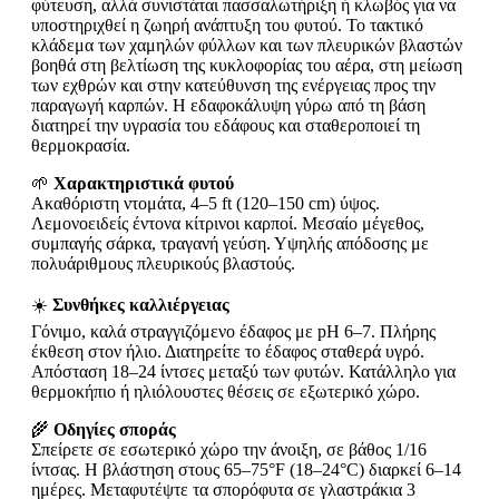
φύτευση, αλλά συνιστάται πασσαλωτήριξη ή κλωβός για να
υποστηριχθεί η ζωηρή ανάπτυξη του φυτού. Το τακτικό
κλάδεμα των χαμηλών φύλλων και των πλευρικών βλαστών
βοηθά στη βελτίωση της κυκλοφορίας του αέρα, στη μείωση
των εχθρών και στην κατεύθυνση της ενέργειας προς την
παραγωγή καρπών. Η εδαφοκάλυψη γύρω από τη βάση
διατηρεί την υγρασία του εδάφους και σταθεροποιεί τη
θερμοκρασία.
🌱
Χαρακτηριστικά φυτού
Ακαθόριστη ντομάτα, 4–5 ft (120–150 cm) ύψος.
Λεμονοειδείς έντονα κίτρινοι καρποί. Μεσαίο μέγεθος,
συμπαγής σάρκα, τραγανή γεύση. Υψηλής απόδοσης με
πολυάριθμους πλευρικούς βλαστούς.
☀️
Συνθήκες καλλιέργειας
Γόνιμο, καλά στραγγιζόμενο έδαφος με pH 6–7. Πλήρης
έκθεση στον ήλιο. Διατηρείτε το έδαφος σταθερά υγρό.
Απόσταση 18–24 ίντσες μεταξύ των φυτών. Κατάλληλο για
θερμοκήπιο ή ηλιόλουστες θέσεις σε εξωτερικό χώρο.
🌾
Οδηγίες σποράς
Σπείρετε σε εσωτερικό χώρο την άνοιξη, σε βάθος 1/16
ίντσας. Η βλάστηση στους 65–75°F (18–24°C) διαρκεί 6–14
ημέρες. Μεταφυτέψτε τα σπορόφυτα σε γλαστράκια 3