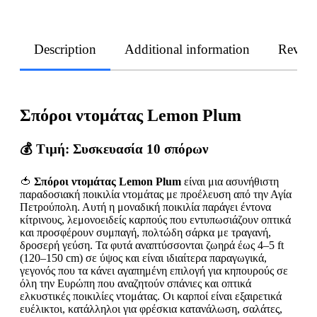
Description
Additional information
Revie
Σπόροι ντομάτας Lemon Plum
💰
Τιμή: Συσκευασία 10 σπόρων
🍅
Σπόροι ντομάτας Lemon Plum
είναι μια ασυνήθιστη
παραδοσιακή ποικιλία ντομάτας με προέλευση από την Αγία
Πετρούπολη. Αυτή η μοναδική ποικιλία παράγει έντονα
κίτρινους, λεμονοειδείς καρπούς που εντυπωσιάζουν οπτικά
και προσφέρουν συμπαγή, πολτώδη σάρκα με τραγανή,
δροσερή γεύση. Τα φυτά αναπτύσσονται ζωηρά έως 4–5 ft
(120–150 cm) σε ύψος και είναι ιδιαίτερα παραγωγικά,
γεγονός που τα κάνει αγαπημένη επιλογή για κηπουρούς σε
όλη την Ευρώπη που αναζητούν σπάνιες και οπτικά
ελκυστικές ποικιλίες ντομάτας. Οι καρποί είναι εξαιρετικά
ευέλικτοι, κατάλληλοι για φρέσκια κατανάλωση, σαλάτες,