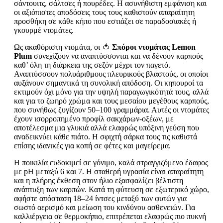
σάντουιτς, σάλτσες ή πουρέδες. Η ασυνήθιστη εμφάνιση και
οι αξιόπιστες αποδόσεις τους τους καθιστούν απαραίτητη
προσθήκη σε κάθε κήπο που εστιάζει σε παραδοσιακές ή
γκουρμέ ντομάτες.
Ως ακαθόριστη ντομάτα, οι 🍅
Σπόροι ντομάτας Lemon
Plum
συνεχίζουν να αναπτύσσονται και να δένουν καρπούς
καθ’ όλη τη διάρκεια της σεζόν μέχρι τον παγετό.
Αναπτύσσουν πολυάριθμους πλευρικούς βλαστούς, οι οποίοι
αυξάνουν σημαντικά τη συνολική απόδοση. Οι κηπουροί τα
εκτιμούν όχι μόνο για την υψηλή παραγωγικότητά τους, αλλά
και για το ζωηρό χρώμα και τους μεσαίου μεγέθους καρπούς,
που συνήθως ζυγίζουν 50–100 γραμμάρια. Αυτές οι ντομάτες
έχουν ισορροπημένο προφίλ σακχάρων-οξέων, με
αποτέλεσμα μια γλυκιά αλλά ελαφρώς υπόξινη γεύση που
αναδεικνύει κάθε πιάτο. Η σφιχτή σάρκα τους τις καθιστά
επίσης ιδανικές για κοπή σε φέτες και μαγείρεμα.
Η ποικιλία ευδοκιμεί σε γόνιμο, καλά στραγγιζόμενο έδαφος
με pH μεταξύ 6 και 7. Η σταθερή υγρασία είναι απαραίτητη
και η πλήρης έκθεση στον ήλιο εξασφαλίζει βέλτιστη
ανάπτυξη των καρπών. Κατά τη φύτευση σε εξωτερικό χώρο,
αφήστε απόσταση 18–24 ίντσες μεταξύ των φυτών για
σωστό αερισμό και μείωση του κινδύνου ασθενειών. Για
καλλιέργεια σε θερμοκήπιο, επιτρέπεται ελαφρώς πιο πυκνή