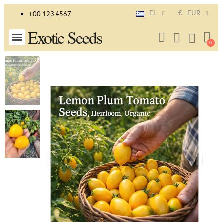
EL
€
EUR
+00 123 4567
Exotic Seeds