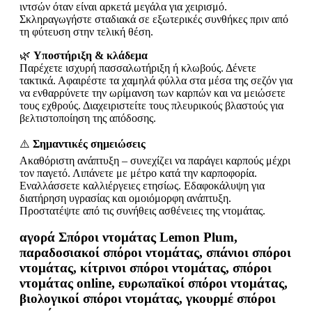
ιντσών όταν είναι αρκετά μεγάλα για χειρισμό.
Σκληραγωγήστε σταδιακά σε εξωτερικές συνθήκες πριν από
τη φύτευση στην τελική θέση.
🌿
Υποστήριξη & κλάδεμα
Παρέχετε ισχυρή πασσαλωτήριξη ή κλωβούς. Δένετε
τακτικά. Αφαιρέστε τα χαμηλά φύλλα στα μέσα της σεζόν για
να ενθαρρύνετε την ωρίμανση των καρπών και να μειώσετε
τους εχθρούς. Διαχειριστείτε τους πλευρικούς βλαστούς για
βελτιστοποίηση της απόδοσης.
⚠️
Σημαντικές σημειώσεις
Ακαθόριστη ανάπτυξη – συνεχίζει να παράγει καρπούς μέχρι
τον παγετό. Λιπάνετε με μέτρο κατά την καρποφορία.
Εναλλάσσετε καλλιέργειες ετησίως. Εδαφοκάλυψη για
διατήρηση υγρασίας και ομοιόμορφη ανάπτυξη.
Προστατέψτε από τις συνήθεις ασθένειες της ντομάτας.
αγορά Σπόροι ντομάτας Lemon Plum,
παραδοσιακοί σπόροι ντομάτας, σπάνιοι σπόροι
ντομάτας, κίτρινοι σπόροι ντομάτας, σπόροι
ντομάτας online, ευρωπαϊκοί σπόροι ντομάτας,
βιολογικοί σπόροι ντομάτας, γκουρμέ σπόροι