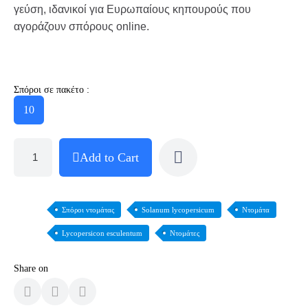
γεύση, ιδανικοί για Ευρωπαίους κηπουρούς που
αγοράζουν σπόρους online.
Σπόροι σε πακέτο :
10
Add to Cart
Σπόροι ντομάτας
Solanum lycopersicum
Ντομάτα
Lycopersicon esculentum
Ντομάτες
Share on