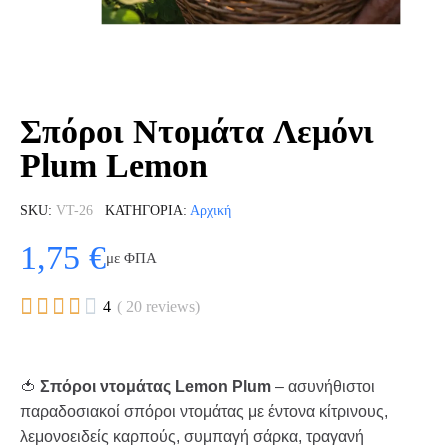
Σπόροι Ντομάτα Λεμόνι
Plum Lemon
SKU
VT-26
ΚΑΤΗΓΟΡΊΑ
Αρχική
1,75 €
με ΦΠΑ





4
( 20 reviews)
🍅
Σπόροι ντομάτας Lemon Plum
– ασυνήθιστοι
παραδοσιακοί σπόροι ντομάτας με έντονα κίτρινους,
λεμονοειδείς καρπούς, συμπαγή σάρκα, τραγανή