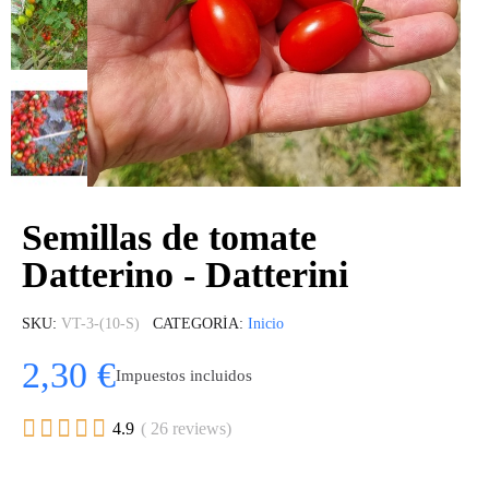
Semillas de tomate
Datterino - Datterini
SKU
VT-3-(10-S)
CATEGORÍA
Inicio
2,30 €
Impuestos incluidos





4.9
( 26 reviews)