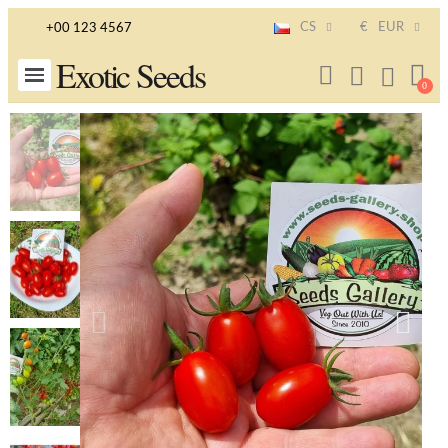
CS
€
EUR
+00 123 4567
Exotic Seeds