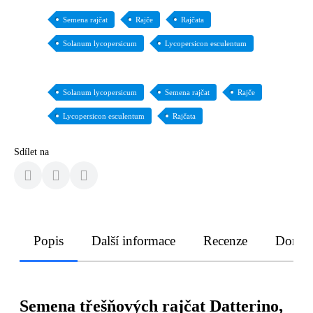
Semena rajčat
Rajče
Rajčata
Solanum lycopersicum
Lycopersicon esculentum
Solanum lycopersicum
Semena rajčat
Rajče
Lycopersicon esculentum
Rajčata
Sdílet na
Popis
Další informace
Recenze
Doruče
Semena třešňových rajčat Datterino,