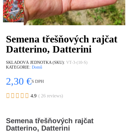
Semena třešňových rajčat
Datterino, Datterini
SKLADOVÁ JEDNOTKA (SKU)
VT-3-(10-S)
KATEGORIE
Domů
2,30 €
S DPH





4.9
( 26 reviews)
Semena třešňových rajčat
Datterino, Datterini