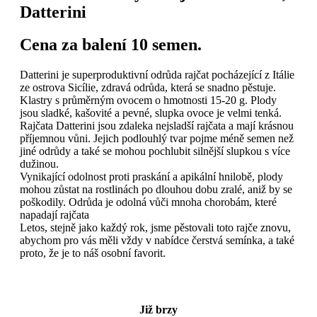
Datterini
Cena za balení 10 semen.
Datterini je superproduktivní odrůda rajčat pocházející z Itálie
ze ostrova Sicílie, zdravá odrůda, která se snadno pěstuje.
Klastry s průměrným ovocem o hmotnosti 15-20 g. Plody
jsou sladké, kašovité a pevné, slupka ovoce je velmi tenká.
Rajčata Datterini jsou zdaleka nejsladší rajčata a mají krásnou
příjemnou vůni. Jejich podlouhlý tvar pojme méně semen než
jiné odrůdy a také se mohou pochlubit silnější slupkou s více
dužinou.
Vynikající odolnost proti praskání a apikální hnilobě, plody
mohou zůstat na rostlinách po dlouhou dobu zralé, aniž by se
poškodily. Odrůda je odolná vůči mnoha chorobám, které
napadají rajčata
Letos, stejně jako každý rok, jsme pěstovali toto rajče znovu,
abychom pro vás měli vždy v nabídce čerstvá semínka, a také
proto, že je to náš osobní favorit.
Již brzy