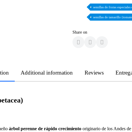
semillas de frutas especiales
semillas de tamarillo (tomat
Share on
tion
Additional information
Reviews
Entreg
betacea)
queño
árbol perenne de rápido crecimiento
originario de los Andes de