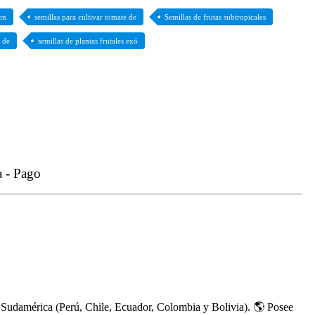
 en
semillas para cultivar tomate de
Semillas de frutas subtropicales
e de
semillas de plantas frutales exó
a - Pago
 Sudamérica (Perú, Chile, Ecuador, Colombia y Bolivia). 🌎 Posee