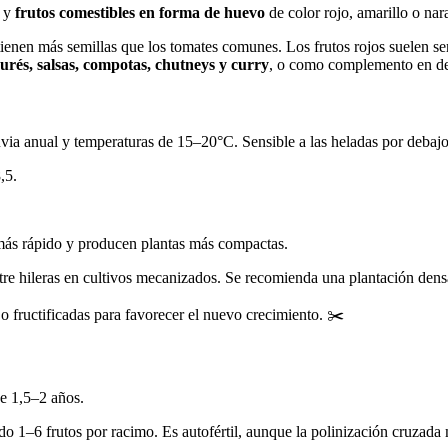
s y
frutos comestibles en forma de huevo
de color rojo, amarillo o nara
tienen más semillas que los tomates comunes. Los frutos rojos suelen se
urés, salsas, compotas, chutneys y curry
, o como complemento en d
ia anual y temperaturas de 15–20°C. Sensible a las heladas por debajo
,5.
más rápido y producen plantas más compactas.
re hileras en cultivos mecanizados. Se recomienda una plantación densa
o fructificadas para favorecer el nuevo crecimiento. ✂️
de 1,5–2 años.
o 1–6 frutos por racimo. Es autofértil, aunque la polinización cruzada 