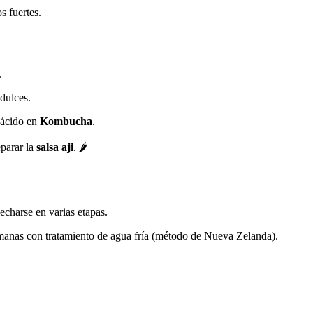
s fuertes.
.
 dulces.
ácido en
Kombucha
.
parar la
salsa aji
. 🌶️
charse en varias etapas.
manas con tratamiento de agua fría (método de Nueva Zelanda).