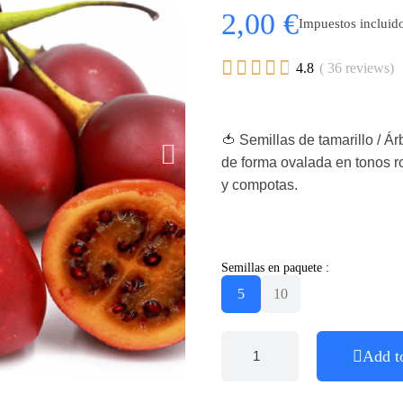
2,00 €
Impuestos incluid





4.8
( 36 reviews)
🍅 Semillas de tamarillo / Á
de forma ovalada en tonos ro
y compotas.
Semillas en paquete :
5
10
Add t