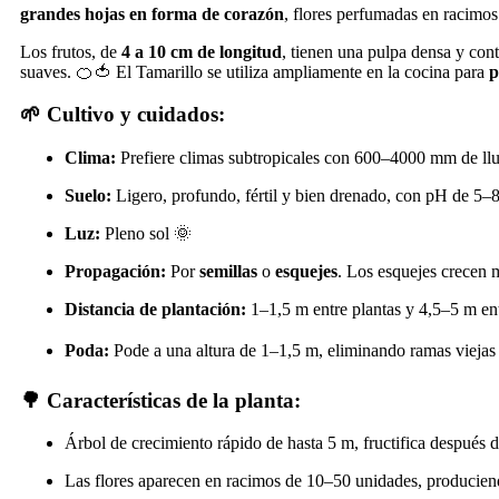
grandes hojas en forma de corazón
, flores perfumadas en racimo
Los frutos, de
4 a 10 cm de longitud
, tienen una pulpa densa y con
suaves. 🍊🍅 El Tamarillo se utiliza ampliamente en la cocina para
p
🌱 Cultivo y cuidados:
Clima:
Prefiere climas subtropicales con 600–4000 mm de lluv
Suelo:
Ligero, profundo, fértil y bien drenado, con pH de 5–8
Luz:
Pleno sol 🌞
Propagación:
Por
semillas
o
esquejes
. Los esquejes crecen 
Distancia de plantación:
1–1,5 m entre plantas y 4,5–5 m ent
Poda:
Pode a una altura de 1–1,5 m, eliminando ramas viejas 
🌳 Características de la planta:
Árbol de crecimiento rápido de hasta 5 m, fructifica después 
Las flores aparecen en racimos de 10–50 unidades, produciend