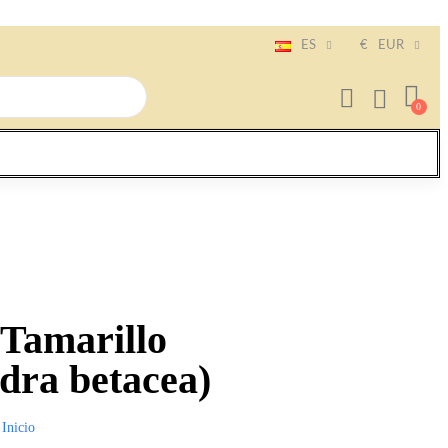
ES
€
EUR
 Tamarillo
ra betacea)
Inicio