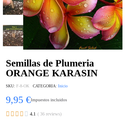
Semillas de Plumeria
ORANGE KARASIN
SKU
F-8-OK
CATEGORÍA
Inicio
9,95 €
Impuestos incluidos





4.1
( 36 reviews)